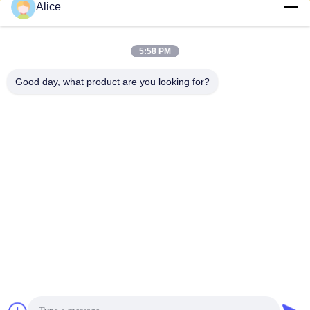
Alice
zhengzhou
5:58 PM
zhiyuan food
Good day, what product are you looking for?
machinery co.,ltd
Addresss:
xingyang city henan , china
KONTAKT!
Unterzeichnen