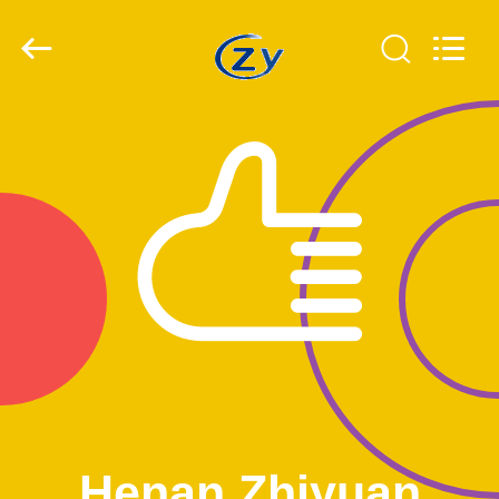
Zhiyuan
Starch
Engineering
Machinery
Co.,ltd.
All
Rights
Reserved.
HAUS
PRODUKTE
ÜBER
US
FABRIK-
AUSFLUG
QUALITÄTSKONTROLLE
Henan Zhiyuan