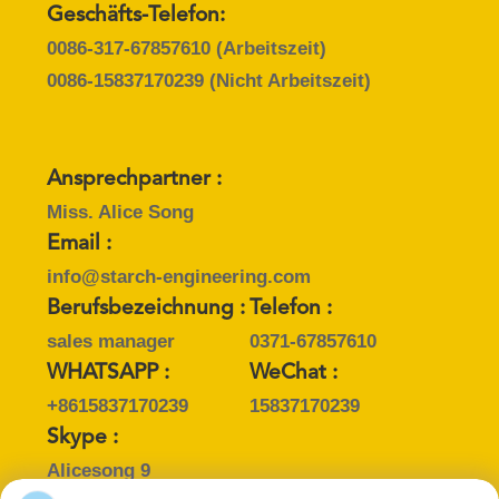
SITEMAP
Geschäfts-Telefon:
0086-317-67857610
(Arbeitszeit)
PRIVACY
0086-15837170239
(Nicht Arbeitszeit)
POLICY
Ansprechpartner :
Miss. Alice Song
Email :
info@starch-engineering.com
Berufsbezeichnung :
Telefon :
sales manager
0371-67857610
WHATSAPP :
WeChat :
+8615837170239
15837170239
Skype :
Alicesong 9