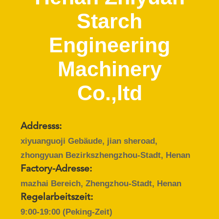
Starch
TRETEN
SIE
Engineering
MIT
Machinery
UNS
IN
Co.,ltd
VERBINDUNG
NACHRICHTEN
Addresss:
xiyuanguoji Gebäude, jian sheroad,
zhongyuan Bezirkszhengzhou-Stadt, Henan
FORDERN
Factory-Adresse:
SIE EIN
mazhai Bereich, Zhengzhou-Stadt, Henan
ZITAT
Regelarbeitszeit:
9:00-19:00 (Peking-Zeit)