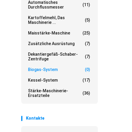
Automatisches
(11)
Durchflussmesser
Kartoffelmehl, Das
(5)
Maschinerie ...
Maisstärke-Maschine
(25)
Zusätzliche Ausrüstung
(7)
Dekantiergefäß-Schaber-
(7)
Zentrifuge
Biogas-System
(0)
Kessel-System
(17)
Stärke-Maschinerie-
(36)
Ersatzteile
Kontakte