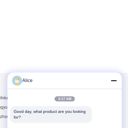
Alice
Mailen Sie uns
ebäude, jian
3:17 AM
ngyuan
Good day, what product are you looking 
zhou-Stadt,
for?