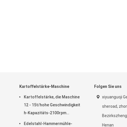
Kartoffelstärke-Maschine
Folgen Sie uns
Kartoffelstärke, die Maschine
xiyuanguoji G
12 - 15t/hohe Geschwindigkeit
sheroad, zho
h-Kapazitäts-2100rpm
Bezirkszheng
herstellt
Edelstahl-Hammermühle-
Henan