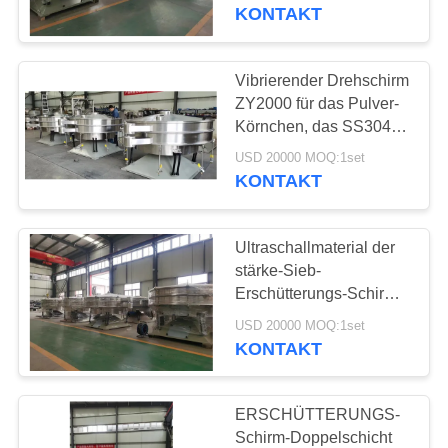
KONTAKT
TRETEN
SIE
Vibrierender Drehschirm
104
MIT
ZY2000 für das Pulver-
Kartoffelstärke-
Körnchen, das SS304
UNS
siebt
Maschine
USD 20000 MOQ:1set
IN
KONTAKT
VERBINDUNG
Ultraschallmaterial der
NACHRICHTEN
stärke-Sieb-
Erschütterungs-Schirm-
60
Doppelschicht-80mesh
FORDERN
USD 20000 MOQ:1set
Manioka-Mehl-
SS304
KONTAKT
SIE EIN
Werkzeugmaschine
ZITAT
ERSCHÜTTERUNGS-
Schirm-Doppelschicht