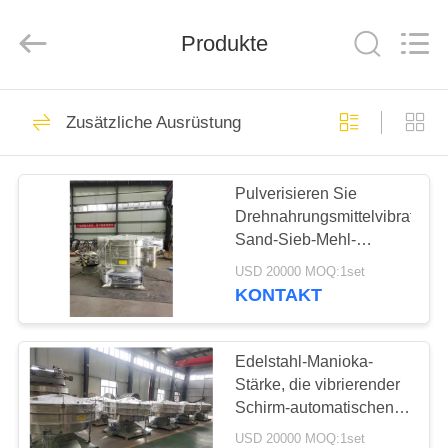
Zhiyuan
Starch
Engineering
Produkte
Machinery
Co.,ltd.
All
Rights
Reserved.
HAUS
421
Zusätzliche Ausrüstung
Manioka-Stärke-
PRODUKTE
Werkzeugmaschine
Pulverisieren Sie
Drehnahrungsmittelvibrations
ÜBER
Sand-Sieb-Mehl-
US
Schwingungs-Filter
USD 20000 MOQ:1set
Machine
KONTAKT
64
FABRIK-
Tapioka-Stärke-
AUSFLUG
Edelstahl-Manioka-
Stärke, die vibrierender
Maschine
Schirm-automatischen
QUALITÄTSKONTROLLE
Drehfilter 80mesh siebt
USD 20000 MOQ:1set