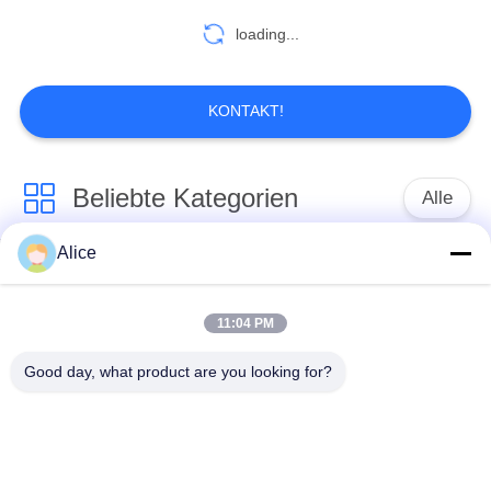
loading...
5
Kartoffelmehl, das
KONTAKT!
Maschinerie
verarbeitet
Beliebte Kategorien
Alle
Alice
Manioka-Stärke-
Tapioka-Stärke-
25
Werkzeugmaschine
Maschine
11:04 PM
Maisstärke-
Kartoffelstärke-
Manioka-Mehl-
Maschine
Good day, what product are you looking for?
Maschine
Werkzeugmaschine
Kreiselpumpe und
Automatisches
Getriebe
Durchflussmesser