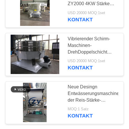
SITEMAP
ZY2000 4KW Stärke
SS304 Sieveing
USD 20000 MOQ:1set
Ultraschall
PRIVACY
KONTAKT
10
POLICY
Kreiselpumpe und
Vibrierender Schirm-
Getriebe
Maschinen-
DrehDoppelschicht
80mesh automatischer
USD 20000 MOQ:1set
Filter-Cassava Starch
KONTAKT
Sievings
11
Neue Desingn
Automatisches
Entwässerungsmaschinerie
der Reis-Stärke-
Durchflussmesser
Entwässerungsausrüstungs-
MOQ:1 Satz
SUS304
KONTAKT