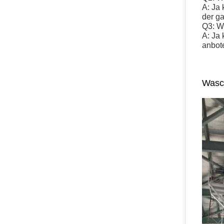
A: Ja 
der ga
Q3: W
A: Ja 
anbot
Wasch