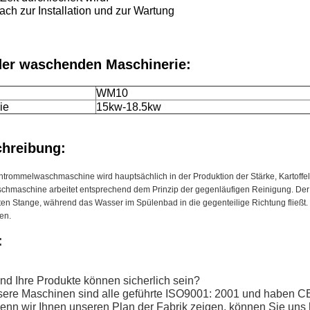
fach zur Installation und zur Wartung
der waschenden Maschinerie:
WM10
ie
15kw-18.5kw
chreibung:
htrommelwaschmaschine wird hauptsächlich in der Produktion der Stärke, Kartoffe
chmaschine arbeitet entsprechend dem Prinzip der gegenläufigen Reinigung. Der 
ten Stange, während das Wasser im Spülenbad in die gegenteilige Richtung fließ
en.
:
nd Ihre Produkte können sicherlich sein?
sere Maschinen sind alle geführte ISO9001: 2001 und haben CE
enn wir Ihnen unseren Plan der Fabrik zeigen, können Sie uns 