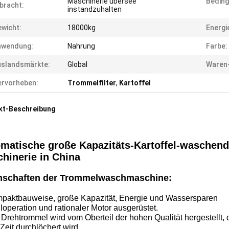
Maschinerie übersee
Beding
bracht:
instandzuhalten
wicht:
18000kg
Energi
nwendung:
Nahrung
Farbe:
uslandsmärkte:
Global
Waren
rvorheben:
Trommelfilter
,
Kartoffel
kt-Beschreibung
matische große Kapazitäts-Kartoffel-wasche
hinerie in China
nschaften der Trommelwaschmaschine:
paktbauweise, große Kapazität, Energie und Wassersparen
lloperation und rationaler Motor ausgerüstet.
 Drehtrommel wird vom Oberteil der hohen Qualität hergestellt,
Zeit durchlöchert wird.