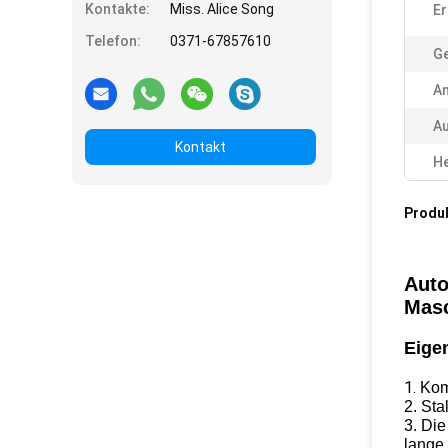
Kontakte:
Miss. Alice Song
Er
Telefon:
0371-67857610
Ge
A
A
Kontakt
He
Produ
Auto
Masc
Eige
1.
Kom
2. Sta
3. Die
lange 