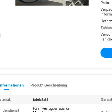
Preis:
Verpa
Inform
Lieferz
Zahlun
Versor
Fähigke
informationen
Produkt-Beschreibung
terial:
Edelstahl
Garant
Führt verfügbar aus, um
undendienst