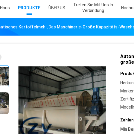
Treten Sie Mit Uns In
Haus
PRODUKTE
ÜBER US
Nachr
Verbindung
atisches Kartoffelmehl, Das Maschinerie-Große Kapazitäts-Wasche
Autom
große
Produk
Herkun
Marke
Zertifi
Model
Zahlun
Min Be