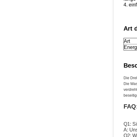
4. ein
Art 
Art
Energ
Bes
Die Dre
Die Was
verdreh
beseitig
FAQ
Q1: Si
A: Un
Q2: W