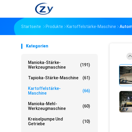
Startseite
Produkte
Kartoffelstärke-Maschine
Autom
Kategorien
Manioka-Stärke-
(191)
Werkzeugmaschine
Tapioka-Stärke-Maschine
(61)
Kartoffelstärke-
(66)
Maschine
Manioka-Mehl-
(60)
Werkzeugmaschine
Kreiselpumpe Und
(10)
Getriebe