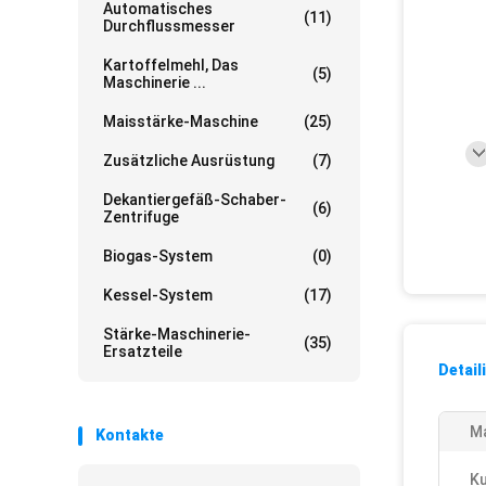
Automatisches
(11)
Durchflussmesser
Kartoffelmehl, Das
(5)
Maschinerie ...
Maisstärke-Maschine
(25)
Zusätzliche Ausrüstung
(7)
Dekantiergefäß-Schaber-
(6)
Zentrifuge
Biogas-System
(0)
Kessel-System
(17)
Stärke-Maschinerie-
(35)
Ersatzteile
Detail
Ma
Kontakte
K