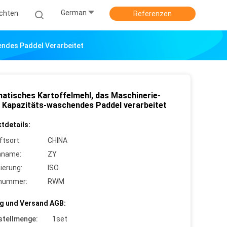
German
ichten
Referenzen
ndes Paddel Verarbeitet
atisches Kartoffelmehl, das Maschinerie-
 Kapazitäts-waschendes Paddel verarbeitet
tdetails:
ftsort:
CHINA
nname:
ZY
zierung:
ISO
lnummer:
RWM
g und Versand AGB:
stellmenge:
1set