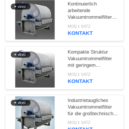
SITEMAP
Kontinuierlich
arbeitende
Vakuumtrommelfilter
PRIVACY
Stabillaufende
MOQ:1 SATZ
POLICY
Entwässerungsanlage
KONTAKT
für die
Stärkeproduktion
Kompakte Struktur
Vakuumtrommelfilter
mit geringem
Energieverbrauch und
MOQ:1 SATZ
Edelstahl SS304 für
KONTAKT
Stärkeentwässerung
Industrietaugliches
Vakuumtrommelfilter
für die großtechnische
Entwässerung von
MOQ:1 SATZ
Knollenstärke