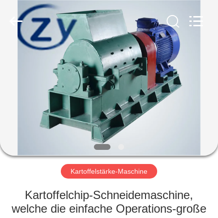
Zhiyuan
Starch
Engineering
Machinery
Co.,ltd.
All
Rights
Reserved.
HAUS
PRODUKTE
ÜBER
US
FABRIK-
AUSFLUG
Kartoffelstärke-Maschine
Kartoffelchip-Schneidemaschine,
QUALITÄTSKONTROLLE
welche die einfache Operations-große