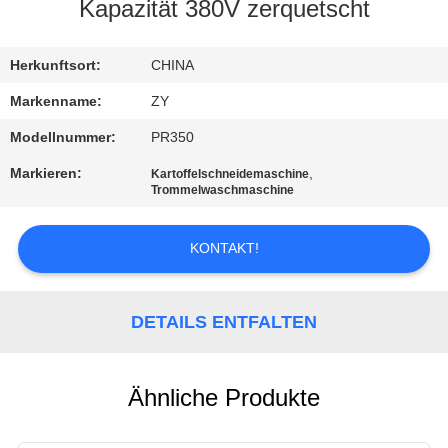
Kapazität 380V zerquetscht
TRETEN
SIE
Herkunftsort:
CHINA
MIT
Markenname:
ZY
UNS
Modellnummer:
PR350
IN
Markieren:
,
Kartoffelschneidemaschine
Trommelwaschmaschine
VERBINDUNG
KONTAKT!
NACHRICHTEN
DETAILS ENTFALTEN
FORDERN
SIE EIN
ZITAT
Ähnliche Produkte