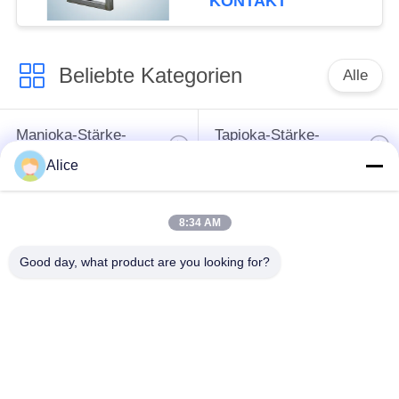
KONTAKT
Beliebte Kategorien
Alle
Manioka-Stärke-
Tapioka-Stärke-
Werkzeugmaschine
Maschine
Alice
Kartoffelstärke-
Manioka-Mehl-
8:34 AM
Maschine
Werkzeugmaschine
Good day, what product are you looking for?
Kreiselpumpe und
Automatisches
Getriebe
Durchflussmesser
Kartoffelmehl, das
Maschinerie
Maisstärke-Maschine
verarbeitet