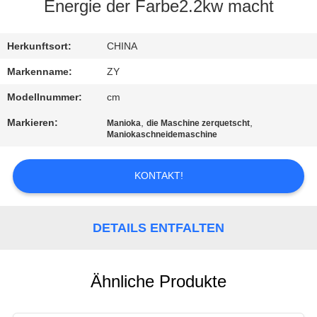
Energie der Farbe2.2kw macht
TRETEN
SIE
Herkunftsort:
CHINA
MIT
Markenname:
ZY
UNS
Modellnummer:
cm
IN
Markieren:
,
,
Manioka
die Maschine zerquetscht
Maniokaschneidemaschine
VERBINDUNG
KONTAKT!
NACHRICHTEN
DETAILS ENTFALTEN
FORDERN
SIE EIN
ZITAT
Ähnliche Produkte