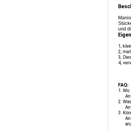
Besc
Maniok
Stück
und d
Eige
1, kle
2, mat
3, Die
4, ve
FAQ:
1. Wo 
An
2. Was
An
3. Kön
An
an