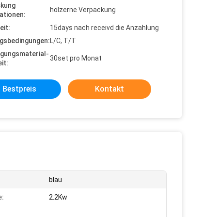
ckung
hölzerne Verpackung
ationen:
eit:
15days nach receivd die Anzahlung
gsbedingungen:
L/C, T/T
gungsmaterial-
30set pro Monat
it:
Bestpreis
Kontakt
blau
e:
2.2Kw