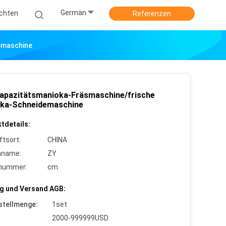
German
ichten
Referenzen
emaschine
kapazitätsmanioka-Fräsmaschine/frische
ka-Schneidemaschine
tdetails:
ftsort:
CHINA
nname:
ZY
lnummer:
cm
g und Versand AGB:
stellmenge:
1set
2000-999999USD