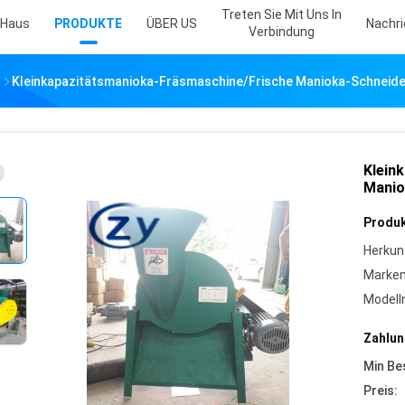
Treten Sie Mit Uns In
Haus
PRODUKTE
ÜBER US
Nachr
Verbindung
e
Kleinkapazitätsmanioka-Fräsmaschine/frische Manioka-Schneid
Klein
Manio
Produk
Herkun
Marke
Model
Zahlun
Min Be
Preis: