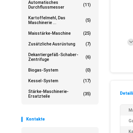
Automatisches
(11)
Durchflussmesser
Kartoffelmehl, Das
(5)
Maschinerie ...
Maisstärke-Maschine
(25)
Zusätzliche Ausrüstung
(7)
Dekantiergefäß-Schaber-
(6)
Zentrifuge
Biogas-System
(0)
Kessel-System
(17)
Stärke-Maschinerie-
Detail
(35)
Ersatzteile
Ma
Kontakte
Ga
Ka