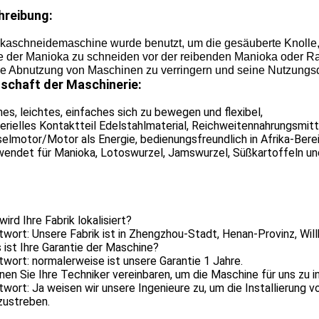
hreibung:
aschneidemaschine wurde benutzt, um die gesäuberte Knolle, Ka
e der Manioka zu schneiden vor der reibenden Manioka oder Ras
ie Abnutzung von Maschinen zu verringern und seine Nutzung
nschaft der Maschinerie:
ines, leichtes, einfaches sich zu bewegen und flexibel,
erielles Kontaktteil Edelstahlmaterial, Reichweitennahrungsmit
selmotor/Motor als Energie, bedienungsfreundlich in Afrika-Ber
rwendet für Manioka, Lotoswurzel, Jamswurzel, Süßkartoffeln u
wird Ihre Fabrik lokalisiert?
twort: Unsere Fabrik ist in Zhengzhou-Stadt, Henan-Provinz, Wi
 ist Ihre Garantie der Maschine?
twort: normalerweise ist unsere Garantie 1 Jahre.
nen Sie Ihre Techniker vereinbaren, um die Maschine für uns zu in
twort: Ja weisen wir unsere Ingenieure zu, um die Installierung 
zustreben.