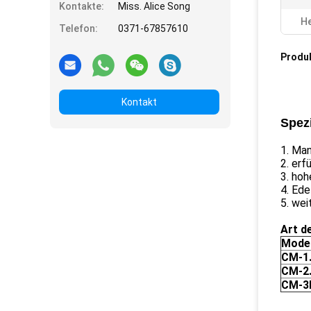
Kontakte:
Miss. Alice Song
He
Telefon:
0371-67857610
Produ
Kontakt
Spezi
1.
Man
2. erf
3. hoh
4. Ede
5. we
Art d
Model
CM-1
CM-2
CM-3