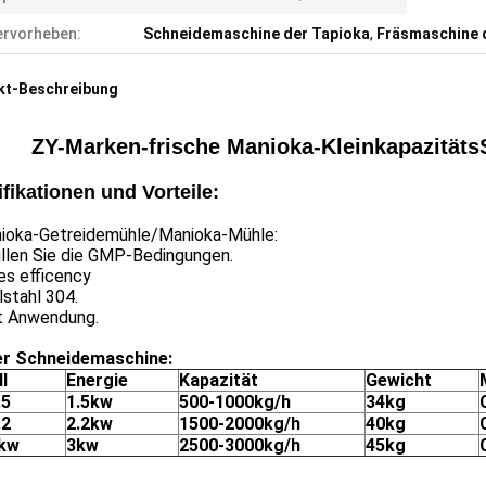
rvorheben:
Schneidemaschine der Tapioka
,
Fräsmaschine
kt-Beschreibung
ZY-Marken-frische Manioka-Kleinkapazitäts
fikationen und Vorteile:
ioka-Getreidemühle/Manioka-Mühle:
üllen Sie die GMP-Bedingungen.
es efficency
lstahl 304.
it Anwendung.
er Schneidemaschine:
l
Energie
Kapazität
Gewicht
.5
1.5kw
500-1000kg/h
34kg
.2
2.2kw
1500-2000kg/h
40kg
kw
3kw
2500-3000kg/h
45kg