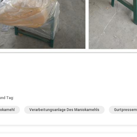
und Tag:
iokamehl
Verarbeitungsanlage Des Maniokamehls
Gurtpressem