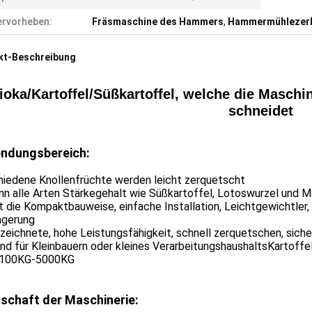
rvorheben:
Fräsmaschine des Hammers
,
Hammermühlezerk
kt-Beschreibung
oka/Kartoffel/Süßkartoffel, welche die Maschi
schneidet
ndungsbereich:
hiedene Knollenfrüchte werden leicht zerquetscht
nn alle Arten Stärkegehalt wie Süßkartoffel, Lotoswurzel und 
t die Kompaktbauweise, einfache Installation, Leichtgewichtle
agerung
eichnete, hohe Leistungsfähigkeit, schnell zerquetschen, sicher
d für Kleinbauern oder kleines VerarbeitungshaushaltsKartoffe
 100KG-5000KG
schaft der Maschinerie: