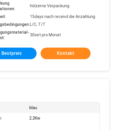
ckung
hölzerne Verpackung
ationen:
eit:
15days nach receivd die Anzahlung
gsbedingungen:
L/C, T/T
gungsmaterial-
30set pro Monat
it:
Bestpreis
Kontakt
blau
e:
2.2Kw