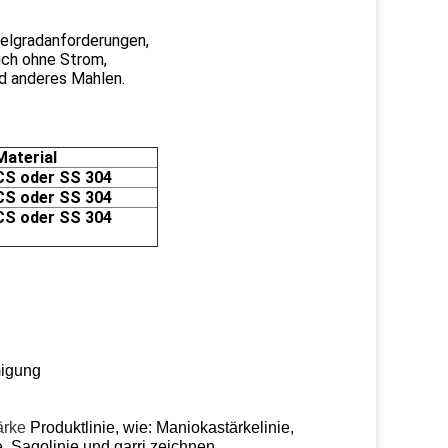
telgradanforderungen,
eich ohne Strom,
nd anderes Mahlen.
Material
CS oder SS 304
CS oder SS 304
CS oder SS 304
migung
ärke
Produktlinie, wie: Maniokastärkelinie,
e, Sagolinie und garri zeichnen