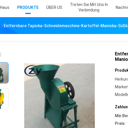
Treten Sie Mit Uns In
Haus
PRODUKTE
ÜBER US
Nachr
Verbindung
e
Entfernbare Tapioka-Schneidemaschine-Kartoffel-Manioka-Süßk
Entfe
Manio
Produk
Herkun
Marke
Model
Zahlun
Min Be
Preis: