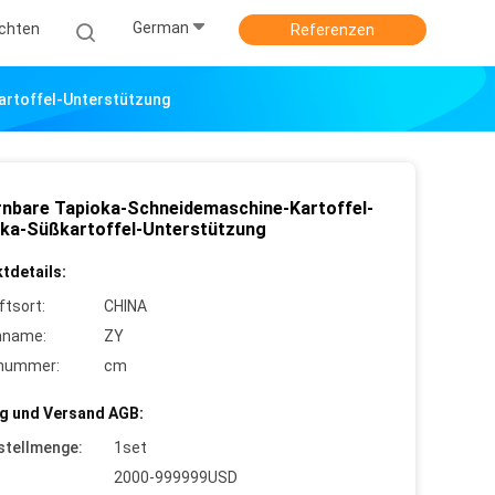
German
ichten
Referenzen
artoffel-Unterstützung
rnbare Tapioka-Schneidemaschine-Kartoffel-
ka-Süßkartoffel-Unterstützung
tdetails:
ftsort:
CHINA
nname:
ZY
lnummer:
cm
g und Versand AGB:
stellmenge:
1set
2000-999999USD