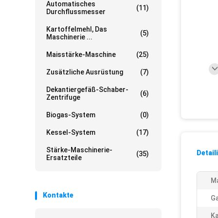
Automatisches
(11)
Durchflussmesser
Kartoffelmehl, Das
(5)
Maschinerie ...
Maisstärke-Maschine
(25)
Zusätzliche Ausrüstung
(7)
Dekantiergefäß-Schaber-
(6)
Zentrifuge
Biogas-System
(0)
Kessel-System
(17)
Stärke-Maschinerie-
Detail
(35)
Ersatzteile
Ma
Kontakte
Ga
Ka