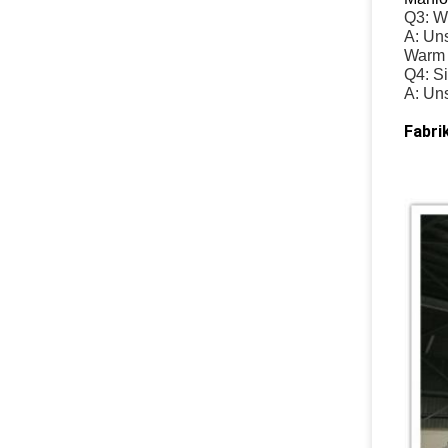
Q3: Wo
A: Uns
Warm 
Q4: Si
A: Un
Fabri