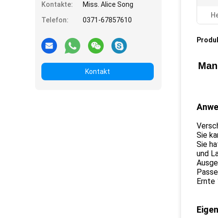
Kontakte:
Miss. Alice Song
He
Telefon:
0371-67857610
Produ
Mani
Kontakt
Anwe
Versc
Sie ka
Sie ha
und L
Ausgez
Passen
Ernte
Eigen