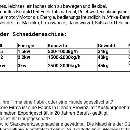
ines, leichtes, einfaches sich zu bewegen und flexibel,
erielles Kontaktteil Edelstahlmaterial, Reichweitennahrungsmit
selmotor/Motor als Energie, bedienungsfreundlich in Afrika-Ber
rwendet für Manioka, Lotoswurzel, Jamswurzel, Süßkartoffeln u
der Schneidemaschine:
l
Energie
Kapazität
Gewicht
.5
1.5kw
500-1000kg/h
34kg
.2
2.2kw
1500-2000kg/h
40kg
kw
3kw
2500-3000kg/h
45kg
t Ihre Firma eine Fabrik oder eine Handelsgesellschaft?
sere Firma ist eine Fabrik in Henan-Provinz, mit Ausfuhrgeneh
r haben Exportgeschäft in 20 Jahren Berufs- getätigt.
s ist Ihr Hauptgeschäft?
wird Stärkewerkzeugmaschine gewidmet. Die Maschine der St
amehllinie, Kartoffelstärkelinie, Süßkartoffellinie, Weizenstärk