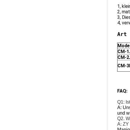
1, kle
2, mat
3, Die
4, ve
Art 
Model
CM-1
CM-2
CM-3
FAQ:
Q1: Is
A: Un
und wi
Q2. Wa
A: ZY
Maniok