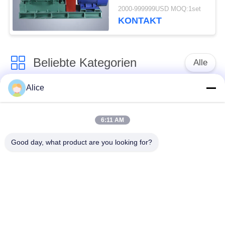
20 - 25 t / h
2000-999999USD MOQ:1set
KONTAKT
Beliebte Kategorien
Alle
Alice
Manioka-Stärke-
Tapioka-Stärke-
Werkzeugmaschine
Maschine
6:11 AM
Kartoffelstärke-
Manioka-Mehl-
Good day, what product are you looking for?
Maschine
Werkzeugmaschine
Kreiselpumpe und
Automatisches
Getriebe
Durchflussmesser
Kartoffelmehl, das