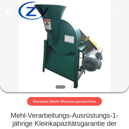
Zhiyuan
Starch
Engineering
Machinery
Co.,ltd.
All
Rights
Reserved.
HAUS
PRODUKTE
ÜBER
US
FABRIK-
AUSFLUG
Manioka-Mehl-Werkzeugmaschine
Mehl-Verarbeitungs-Ausrüstungs-1-
QUALITÄTSKONTROLLE
jährige Kleinkapazitätsgarantie der