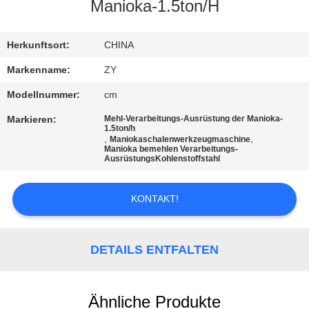
Manioka-1.5ton/H
TRETEN
SIE
Herkunftsort:
CHINA
MIT
Markenname:
ZY
UNS
Modellnummer:
cm
IN
Markieren:
Mehl-Verarbeitungs-Ausrüstung der Manioka-
1.5ton/h
VERBINDUNG
,
,
Maniokaschalenwerkzeugmaschine
Manioka bemehlen Verarbeitungs-
AusrüstungsKohlenstoffstahl
NACHRICHTEN
KONTAKT!
FORDERN
SIE EIN
DETAILS ENTFALTEN
ZITAT
Ähnliche Produkte