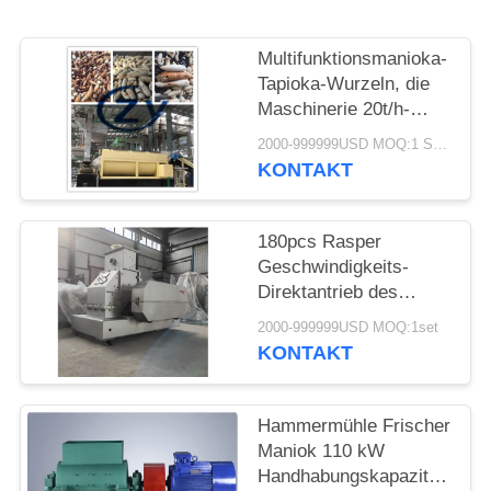
SITEMAP
Multifunktionsmanioka-
PRIVACY
Tapioka-Wurzeln, die
POLICY
Maschinerie 20t/h-
Edelstahl waschen
2000-999999USD MOQ:1 Satz
KONTAKT
180pcs Rasper
Geschwindigkeits-
Direktantrieb des
Manioka-Maschinerie-
2000-999999USD MOQ:1set
Sägeblatt-1450rpm
KONTAKT
Hammermühle Frischer
Maniok 110 kW
Handhabungskapazität