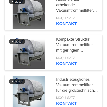
SITEMAP
arbeitende
Vakuumtrommelfilter
PRIVACY
Stabillaufende
MOQ:1 SATZ
Entwässerungsanlage
KONTAKT
POLICY
für die
Stärkeproduktion
Kompakte Struktur
Vakuumtrommelfilter
mit geringem
Energieverbrauch und
MOQ:1 SATZ
Edelstahl SS304 für
KONTAKT
Stärkeentwässerung
Industrietaugliches
Vakuumtrommelfilter
für die großtechnische
Entwässerung von
MOQ:1 SATZ
Knollenstärke
KONTAKT