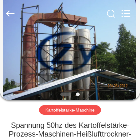
Zhiyuan
Starch
Engineering
Machinery
Co.,ltd.
All
Rights
Reserved.
HAUS
PRODUKTE
ÜBER
US
FABRIK-
AUSFLUG
Kartoffelstärke-Maschine
Spannung 50hz des Kartoffelstärke-
QUALITÄTSKONTROLLE
Prozess-Maschinen-Heißlufttrockner-