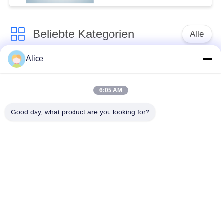
Beliebte Kategorien
Alle
Alice
Manioka-Stärke-
Tapioka-Stärke-
Werkzeugmaschine
Maschine
6:05 AM
Kartoffelstärke-
Manioka-Mehl-
Good day, what product are you looking for?
Maschine
Werkzeugmaschine
Kreiselpumpe und
Automatisches
Getriebe
Durchflussmesser
Kartoffelmehl, das
Maschinerie
Maisstärke-Maschine
verarbeitet