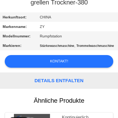
grellen Trockner-380
TRETEN
SIE
Herkunftsort:
CHINA
MIT
Markenname:
ZY
UNS
Modellnummer:
Rumpfstation
IN
Markieren:
,
Stärkewaschmaschine
Trommelwaschmaschine
VERBINDUNG
KONTAKT!
NACHRICHTEN
DETAILS ENTFALTEN
FORDERN
SIE EIN
Ähnliche Produkte
ZITAT
Kontinuierlich