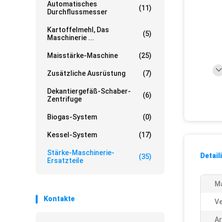
Automatisches
(11)
Durchflussmesser
Kartoffelmehl, Das
(5)
Maschinerie ...
Maisstärke-Maschine
(25)
Zusätzliche Ausrüstung
(7)
Dekantiergefäß-Schaber-
(6)
Zentrifuge
Biogas-System
(0)
Kessel-System
(17)
Stärke-Maschinerie-
Detail
(35)
Ersatzteile
Ma
Kontakte
Ve
Ar