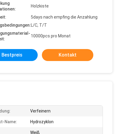
ckung
Holzkiste
ationen:
eit:
5days nach empfing die Anzahlung
gsbedingungen:
L/C, T/T
gungsmaterial-
10000pcs pro Monat
it:
Bestpreis
Kontakt
dung:
Verfeinern
kt-Name:
Hydrozyklon
Weiß