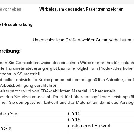
rvorheben:
Wirbelsturm desander
,
Fasertrennzeichen
kt-Beschreibung
Unterschiedliche Größen-weißer Gummiwirbelsturm be
hreibung:
en Sie Gemischtbauweise des einzelnen Wirbelsturmrohrs für einfach
bile Parametersteuerung ergibt Laufruhe folglich, um Produkt des höhe
gesamt in SS materiell
pt selbst-entwickelte Kreiselpumpe mit dem eingehüllten Antreiber, de
e Arbeitsbedingung durchführen.
belsturmrohr wird von FDA-gebilligtem Material US hergestellt.
wenden Sie Medium-en-hoh Druck für höhere ausspülende Leistungsfäh
men Sie den optischen Entwurf und das Material an, damit das Versieg
iben Sie
CY10
CY15
customered Entwurf
n Sie