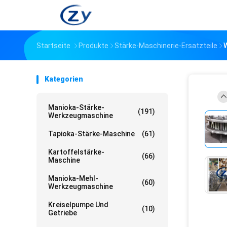
Startseite
Produkte
Stärke-Maschinerie-Ersatzteile
Kategorien
Manioka-Stärke-
(191)
Werkzeugmaschine
Tapioka-Stärke-Maschine
(61)
Kartoffelstärke-
(66)
Maschine
Manioka-Mehl-
(60)
Werkzeugmaschine
Kreiselpumpe Und
(10)
Getriebe