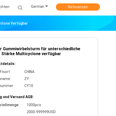
German
ichten
Referenzen
yclone Verfügbar
r Gummiwirbelsturm für unterschiedliche
 Stärke Multicyclone verfügbar
tdetails:
ftsort:
CHINA
nname:
ZY
lnummer:
CY10
g und Versand AGB:
stellmenge:
1000pcs
2000-999999USD