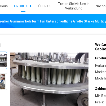
Treten Sie Mit Uns In
Haus
PRODUKTE
ÜBER US
Nachr
Verbindung
Weißer Gummiwirbelsturm Für Unterschiedliche Größe Stärke Multic
Weiße
Größe
Produk
Herkun
Marke
Model
Zahlun
Min Be
Preis: