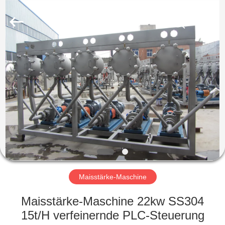
Zhiyuan
Starch
Engineering
Machinery
Co.,ltd.
All
Rights
Reserved.
HAUS
PRODUKTE
ÜBER
US
FABRIK-
AUSFLUG
Maisstärke-Maschine
Maisstärke-Maschine 22kw SS304
QUALITÄTSKONTROLLE
15t/H verfeinernde PLC-Steuerung