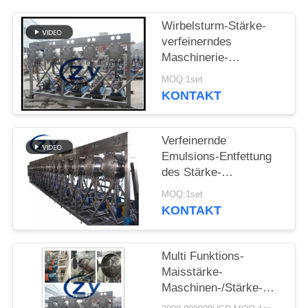
SITEMAP
Wirbelsturm-Stärke-
verfeinerndes
PRIVACY
Maschinerie-
POLICY
Trennzeichen SS304
MOQ:1set
MC450 22Be
KONTAKT
Verfeinernde
Emulsions-Entfettung
des Stärke-
Hydrozyklon-2t/H 30kw
MOQ:1set
KONTAKT
Multi Funktions-
Maisstärke-
Maschinen-/Stärke-
Hydrozyklon-Edelstahl