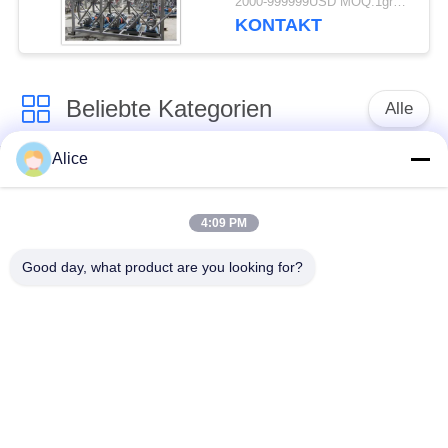
2000-999999USD MOQ:1group
KONTAKT
Beliebte Kategorien
Alle
Alice
Manioka-Stärke-
Tapioka-Stärke-
Werkzeugmaschine
Maschine
4:09 PM
Kartoffelstärke-
Manioka-Mehl-
Good day, what product are you looking for?
Maschine
Werkzeugmaschine
Kreiselpumpe und
Automatisches
Getriebe
Durchflussmesser
Kartoffelmehl, das
Maschinerie
Maisstärke-Maschine