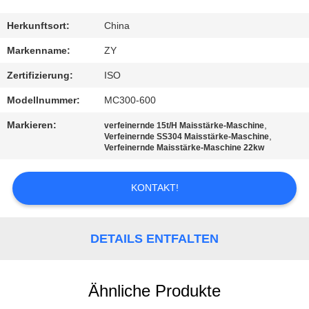
TRETEN
Herkunftsort:
China
SIE
Markenname:
ZY
MIT
Zertifizierung:
ISO
UNS
Modellnummer:
MC300-600
IN
Markieren:
,
verfeinernde 15t/H Maisstärke-Maschine
VERBINDUNG
,
Verfeinernde SS304 Maisstärke-Maschine
Verfeinernde Maisstärke-Maschine 22kw
NACHRICHTEN
KONTAKT!
FORDERN
DETAILS ENTFALTEN
SIE EIN
ZITAT
Ähnliche Produkte