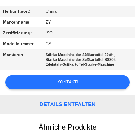
TRETEN
Herkunftsort:
China
SIE
Markenname:
ZY
MIT
Zertifizierung:
ISO
UNS
Modellnummer:
CS
IN
Markieren:
,
Stärke-Maschine der Süßkartoffel-20t/H
VERBINDUNG
,
Stärke-Maschine der Süßkartoffel-SS304
Edelstahl-Süßkartoffel-Stärke-Maschine
NACHRICHTEN
KONTAKT!
FORDERN
DETAILS ENTFALTEN
SIE EIN
ZITAT
Ähnliche Produkte