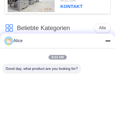
MOQ:1set
45kw
KONTAKT
Beliebte Kategorien
Alle
Alice
Manioka-Stärke-
Tapioka-Stärke-
Werkzeugmaschine
Maschine
8:22 AM
Kartoffelstärke-
Manioka-Mehl-
Good day, what product are you looking for?
Maschine
Werkzeugmaschine
Kreiselpumpe und
Automatisches
Getriebe
Durchflussmesser
Kartoffelmehl, das
Maschinerie
Maisstärke-Maschine