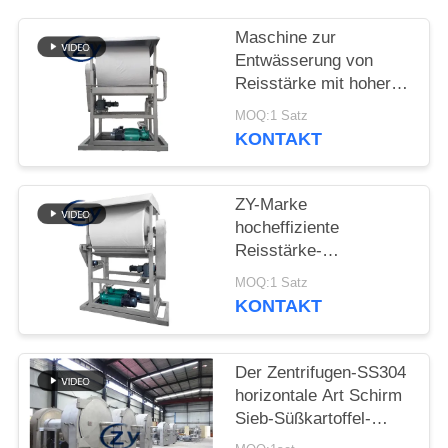
SITEMAP
Maschine zur
Entwässerung von
PRIVACY
Reisstärke mit hoher
POLICY
Leistung
MOQ:1 Satz
Präzisionsentwässerungsan
KONTAKT
für
Stärkeverarbeitungslinien
ZY-Marke
hocheffiziente
Reisstärke-
Entwässerungsmaschine
MOQ:1 Satz
KONTAKT
Der Zentrifugen-SS304
horizontale Art Schirm
Sieb-Süßkartoffel-
Stärke-der Maschinen-