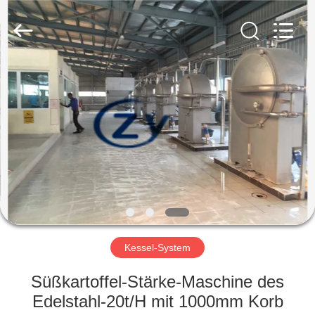
Zhiyuan
Starch
Engineering
Machinery
Co.,ltd.
All
Rights
Reserved.
HAUS
PRODUKTE
ÜBER
US
FABRIK-
AUSFLUG
Kessel-System
Süßkartoffel-Stärke-Maschine des
QUALITÄTSKONTROLLE
Edelstahl-20t/H mit 1000mm Korb