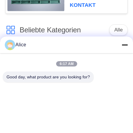
KONTAKT
Beliebte Kategorien
Alle
Alice
Manioka-Stärke-
Tapioka-Stärke-
Werkzeugmaschine
Maschine
6:17 AM
Kartoffelstärke-
Manioka-Mehl-
Good day, what product are you looking for?
Maschine
Werkzeugmaschine
Kreiselpumpe und
Automatisches
Getriebe
Durchflussmesser
Kartoffelmehl, das
Maschinerie
Maisstärke-Maschine