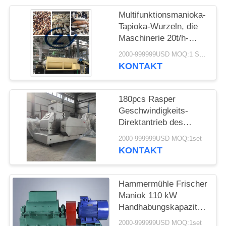
SITEMAP
Multifunktionsmanioka-
Tapioka-Wurzeln, die
PRIVACY
Maschinerie 20t/h-
Edelstahl waschen
POLICY
2000-999999USD MOQ:1 Satz
KONTAKT
180pcs Rasper
Geschwindigkeits-
Direktantrieb des
Manioka-Maschinerie-
2000-999999USD MOQ:1set
Sägeblatt-1450rpm
KONTAKT
Hammermühle Frischer
Maniok 110 kW
Handhabungskapazität
20 - 25 t / h
2000-999999USD MOQ:1set