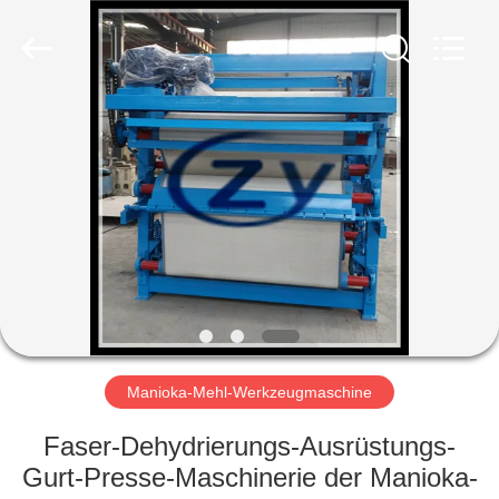
Zhiyuan
Starch
Engineering
Machinery
Co.,ltd.
All
Rights
Reserved.
HAUS
PRODUKTE
ÜBER
US
FABRIK-
AUSFLUG
Manioka-Mehl-Werkzeugmaschine
Faser-Dehydrierungs-Ausrüstungs-
QUALITÄTSKONTROLLE
Gurt-Presse-Maschinerie der Manioka-