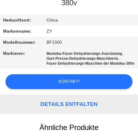
380v
TRETEN
SIE
Herkunftsort:
China
MIT
Markenname:
ZY
UNS
Modellnummer:
BF1500
IN
Markieren:
,
Manioka-Faser-Dehydrierungs-Ausrüstung
,
Gurt-Presse-Dehydrierungs-Maschinerie
VERBINDUNG
Faser-Dehydrierungs-Maschine der Manioka-380v
NACHRICHTEN
KONTAKT!
FORDERN
DETAILS ENTFALTEN
SIE EIN
ZITAT
Ähnliche Produkte