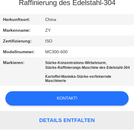
Raffinierung des Edelstahl-304
TRETEN
SIE
Herkunftsort:
China
MIT
Markenname:
ZY
UNS
Zertifizierung:
ISO
IN
Modellnummer:
MC300-600
VERBINDUNG
Markieren:
,
Stärke-Konzentrations-Wirbelsturm
Stärke-Raffinierungs-Maschine des Edelstahl-304
,
Kartoffel-Manioka-Stärke-verfeinernde
NACHRICHTEN
Maschinerie
FORDERN
KONTAKT!
SIE EIN
ZITAT
DETAILS ENTFALTEN