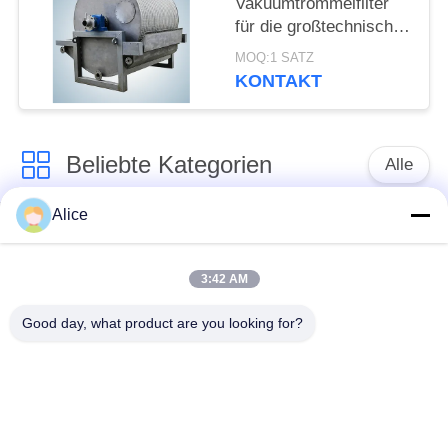
Vakuumtrommelfilter
für die großtechnische
Entwässerung von
MOQ:1 SATZ
Knollenstärke
KONTAKT
Beliebte Kategorien
Alle
Alice
Manioka-Stärke-
Tapioka-Stärke-
Werkzeugmaschine
Maschine
3:42 AM
Kartoffelstärke-
Manioka-Mehl-
Good day, what product are you looking for?
Maschine
Werkzeugmaschine
Kreiselpumpe und
Automatisches
Getriebe
Durchflussmesser