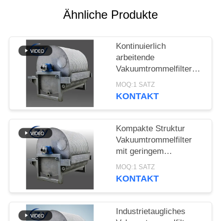
SITEMAP
Ähnliche Produkte
PRIVACY
Kontinuierlich
POLICY
arbeitende
Vakuumtrommelfilter
Stabillaufende
MOQ:1 SATZ
Entwässerungsanlage
KONTAKT
für die
Stärkeproduktion
Kompakte Struktur
Vakuumtrommelfilter
mit geringem
Energieverbrauch und
MOQ:1 SATZ
Edelstahl SS304 für
KONTAKT
Stärkeentwässerung
Industrietaugliches