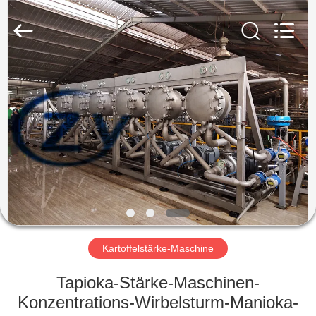
Zhiyuan
Starch
Engineering
Machinery
Co.,ltd.
All
Rights
Reserved.
HAUS
PRODUKTE
ÜBER
US
FABRIK-
AUSFLUG
Kartoffelstärke-Maschine
Tapioka-Stärke-Maschinen-
QUALITÄTSKONTROLLE
Konzentrations-Wirbelsturm-Manioka-