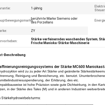
Elektr
rantie:
1-jährig
Steuer
berühmte Marke Siemens oder
auptbewegungsmarke:
Energi
des Porzellans
rke:
ZY
Stärke-verfeinerndes waschendes System
,
Stä
rvorheben:
Frische Manioka-Stärke-Maschinerie
kt-Beschreibung
affinierungsreinigungssystems der Stärke MC600 Maniokastä
hydrozyklon wird zu zu jeder Art Stärke und geänderte Stärkestärkeemu
ntrennung, Reinigung und Bereicherung, etc. benutzt. Ununterbrochen
mittelindustriesuspendierung, der Erklärung, des etc.
mpaktbauweise ist hohe Präzision sowie gute Dichtwirkung, in den Kartof
zen, in der Stärke des Tales (M) und in anderen Industrien weitverbreit
s Stärkehydrowirbelsturms: