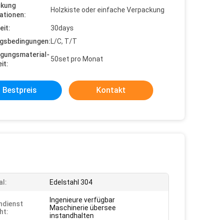
ckung
Holzkiste oder einfache Verpackung
ationen:
eit:
30days
gsbedingungen:
L/C, T/T
gungsmaterial-
50set pro Monat
it:
Bestpreis
Kontakt
al:
Edelstahl 304
Ingenieure verfügbar
ndienst
Maschinerie übersee
ht:
instandhalten