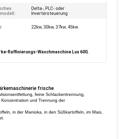
isches
Delta-, PLC- oder
modell:
Invertersteuerung
e:
22kw, 30kw, 37kw, 45kw.
rke-Raffinierungs-Waschmaschine Lux 600
,
rkemaschinerie frische
lsionsentfettung, feine Schlackentrennung,
e Konzentration und Trennung der
feln, in der Manioka, in den Süßkartoffeln, im Mais,
et.