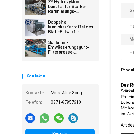
ZY Hydrozyklon
benutzt für Stärke-
Ga
Raffinierungs-
Abschnitt auf Manioka-
Stärke-Fabrik
Doppelte
H
Manioka/Kartoffel des
Blatt-Entwurfs-
180pcs, die Maschine
Ma
zerquetscht
Schlamm-
Entwässerungsgurt-
Filterpresse-
He
Maschinen-
industrielles Klärwerk
Produ
Kontakte
Des R
Stärke
Kontakte:
Miss. Alice Song
Protei
Telefon:
0371-67857610
Lebens
Mit Ko
im Wei
Art de