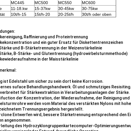
MC445
MC500
MC550
MC600
e
11-18.kw
15-37kw
30-45kw
30-75kw
tät
10t/h-15
15t/h-20
20-25t/h
30t/h oder oben
dungen:
rkereinigung, Raffinierung und Proteintrennung
rkekonzentration und ein guter Ersatz für Diskettentrennzeichen
-Stärke und B-Stärketrennung in der Weizenstärkelinie
-Stärke, B-Stärke- und Glutentrennung (hydrowirbelsturmmethode)
rkewiederaufnahme in der Maisstärkelinie
merkmal:
lig ist Edelstahl um sicher zu sein dort keine Korrosion.
ernes suface Behandlungshandwerk. Öl und schmutziges Resisiting
tverbreitet für Stärkeextraktion in Verarbeitungsanlagen der Stärke.
tifuction der Konzentration, der Wiederaufnahme, der Reinigung un
belsturmrohre werden vom Material des verstärkten Nylons mit hoh
eichnetem Trennungsergebnis hergestellt.
rclone Entwerfen wird, bessere Stärketrennung entsprechend den Ei
ten angenommen.
rleitung des Hydrozyklongruppenkartecomputer-Optimierungsentwu