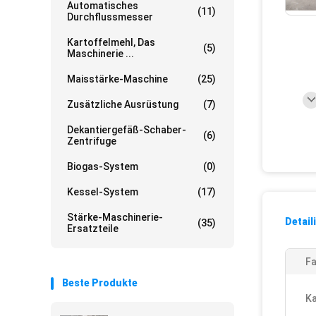
Automatisches
(11)
Durchflussmesser
Kartoffelmehl, Das
(5)
Maschinerie ...
Maisstärke-Maschine
(25)
Zusätzliche Ausrüstung
(7)
Dekantiergefäß-Schaber-
(6)
Zentrifuge
Biogas-System
(0)
Kessel-System
(17)
Stärke-Maschinerie-
Detail
(35)
Ersatzteile
Fa
Beste Produkte
Ka