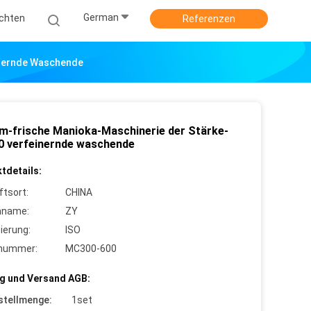
German
ichten
Referenzen
inernde Waschende
m-frische Manioka-Maschinerie der Stärke-
 verfeinernde waschende
tdetails:
ftsort:
CHINA
nname:
ZY
zierung:
ISO
lnummer:
MC300-600
g und Versand AGB:
stellmenge:
1set