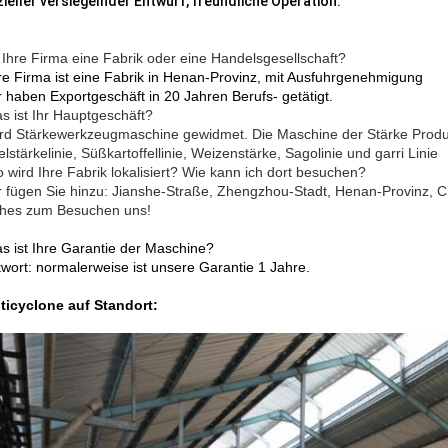
zieller versiegelnder Entwurf, freundliche Operation.
t Ihre Firma eine Fabrik oder eine Handelsgesellschaft?
re Firma ist eine Fabrik in Henan-Provinz, mit Ausfuhrgenehmigung
r haben Exportgeschäft in 20 Jahren Berufs- getätigt.
s ist Ihr Hauptgeschäft?
ird Stärkewerkzeugmaschine gewidmet. Die Maschine der Stärke
Produ
elstärkelinie, Süßkartoffellinie, Weizenstärke, Sagolinie und garri Linie
 wird Ihre Fabrik lokalisiert? Wie kann ich dort besuchen?
r fügen Sie hinzu: Jianshe-Straße, Zhengzhou-Stadt, Henan-Provinz, C
ches zum Besuchen uns!
s ist Ihre Garantie der Maschine?
wort: normalerweise ist unsere Garantie 1 Jahre.
ticyclone auf Standort: