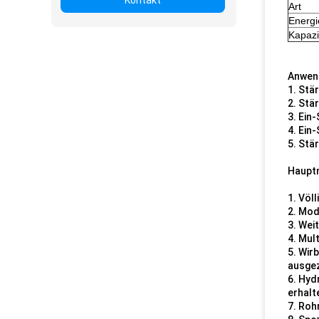
Kontakt
Art
Energi
Kapazi
Anwen
1. Stä
2. Stä
3. Ein
4. Ein
5. Stä
Haupt
1. Völ
2. Mod
3. Wei
4. Mul
5. Wir
ausgez
6. Hyd
erhal
7. Roh