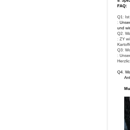
8. Spe
FAQ:
Q1: Is
: Unse
und wi
Q2. Wa
: ZY w
Kartoff
Q3: Wo
: Unse
Herzli
Q4. Wa
Ant
Mu