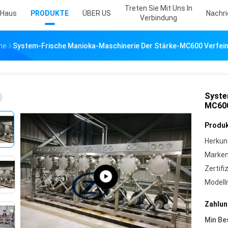
Treten Sie Mit Uns In
Haus
PRODUKTE
ÜBER US
Nachr
Verbindung
ne
System-Frische Manioka-Maschinerie Der Stärke-MC600 Verfe
Syste
MC600
Produk
Herkun
Marke
Zertifi
Model
Zahlun
Min Be