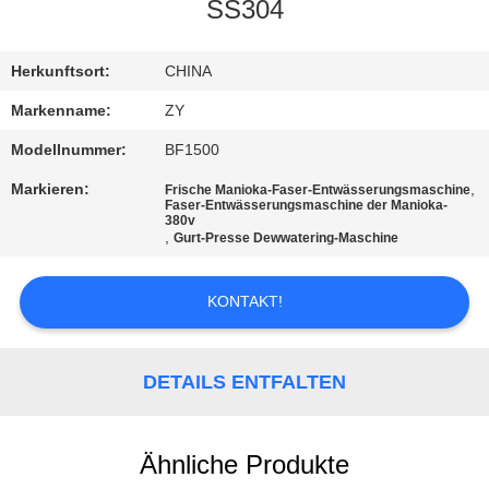
SS304
TRETEN
SIE
Herkunftsort:
CHINA
MIT
Markenname:
ZY
UNS
Modellnummer:
BF1500
IN
Markieren:
,
Frische Manioka-Faser-Entwässerungsmaschine
Faser-Entwässerungsmaschine der Manioka-
VERBINDUNG
380v
,
Gurt-Presse Dewwatering-Maschine
NACHRICHTEN
KONTAKT!
FORDERN
DETAILS ENTFALTEN
SIE EIN
ZITAT
Ähnliche Produkte