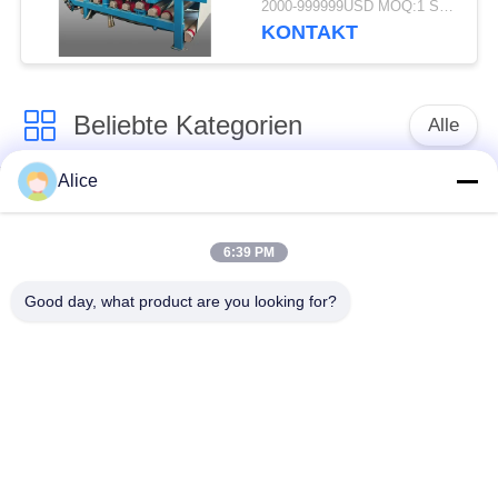
2000-999999USD MOQ:1 SATZ
mit 4 t/h
KONTAKT
Faserkapazität für
kontinuierlichen Betrieb
Beliebte Kategorien
Alle
Alice
Manioka-Stärke-
Tapioka-Stärke-
Werkzeugmaschine
Maschine
6:39 PM
Kartoffelstärke-
Manioka-Mehl-
Good day, what product are you looking for?
Maschine
Werkzeugmaschine
Kreiselpumpe und
Automatisches
Getriebe
Durchflussmesser
Kartoffelmehl, das