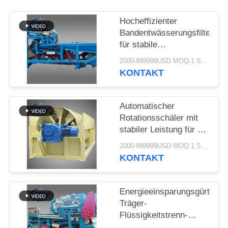
SITEMAP
Hocheffizienter
Bandentwässerungsfilter
PRIVACY
für stabile
POLICY
Schlammentwässerung
2000-999999USD MOQ:1 SATZ
in
KONTAKT
Tapiokastärkeverarbeitungs
Automatischer
Rotationsschäler mit
stabiler Leistung für die
Cassava- und
2000-999999USD MOQ:1 SATZ
Kartoffelstärkeproduktion
KONTAKT
Energieeinsparungsgürtel
Träger-
Flüssigkeitstrenn-
Entwässerungsmaschine