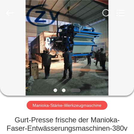
Zhiyuan
Starch
Engineering
Machinery
Co.,ltd.
All
Rights
Reserved.
HAUS
PRODUKTE
ÜBER
US
FABRIK-
AUSFLUG
Manioka-Stärke-Werkzeugmaschine
Gurt-Presse frische der Manioka-
QUALITÄTSKONTROLLE
Faser-Entwässerungsmaschinen-380v