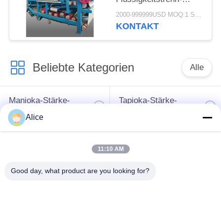
Entwässerungsmaschine
2000-999999USD MOQ:1 SATZ
mit 4 t/h
KONTAKT
Faserkapazität für
kontinuierlichen Betrieb
Beliebte Kategorien
Alle
Manioka-Stärke-
Tapioka-Stärke-
Werkzeugmaschine
Maschine
Alice
Kartoffelstärke-
Manioka-Mehl-
11:10 AM
Maschine
Werkzeugmaschine
Good day, what product are you looking for?
Kreiselpumpe und
Automatisches
Getriebe
Durchflussmesser