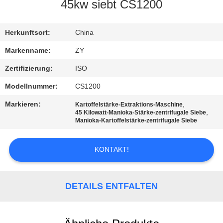
45kw siebt CS1200
TRETEN
SIE
Herkunftsort:
China
MIT
Markenname:
ZY
UNS
Zertifizierung:
ISO
IN
Modellnummer:
CS1200
VERBINDUNG
Markieren:
,
Kartoffelstärke-Extraktions-Maschine
,
45 Kilowatt-Manioka-Stärke-zentrifugale Siebe
Manioka-Kartoffelstärke-zentrifugale Siebe
NACHRICHTEN
KONTAKT!
FORDERN
SIE EIN
DETAILS ENTFALTEN
ZITAT