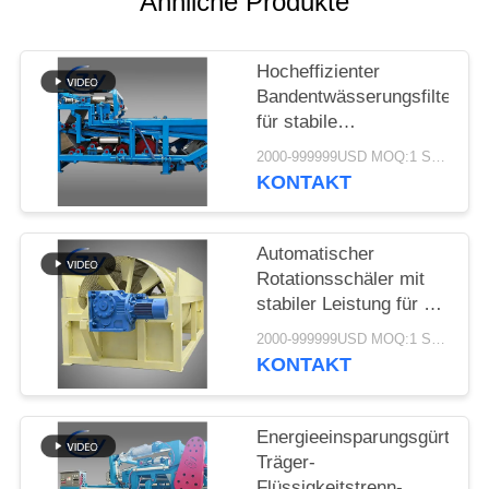
Ähnliche Produkte
SITEMAP
Hocheffizienter
PRIVACY
Bandentwässerungsfilter
POLICY
für stabile
Schlammentwässerung
2000-999999USD MOQ:1 SATZ
in
KONTAKT
Tapiokastärkeverarbeitungs
Automatischer
Rotationsschäler mit
stabiler Leistung für die
Cassava- und
2000-999999USD MOQ:1 SATZ
Kartoffelstärkeproduktion
KONTAKT
Energieeinsparungsgürtel
Träger-
Flüssigkeitstrenn-