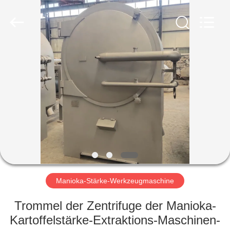
Zhiyuan
Starch
Engineering
Machinery
Co.,ltd.
All
Rights
Reserved.
HAUS
PRODUKTE
ÜBER
US
FABRIK-
AUSFLUG
Manioka-Stärke-Werkzeugmaschine
Trommel der Zentrifuge der Manioka-
QUALITÄTSKONTROLLE
Kartoffelstärke-Extraktions-Maschinen-