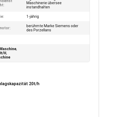
ndienst
Maschinerie übersee
ht:
instandhalten
ie:
1-jährig
berühmte Marke Siemens oder
motor:
des Porzellans
-Maschine
,
0t/H
,
schine
hlagskapazität 20t/h