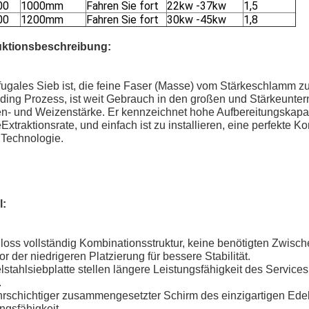
00
1000mm
Fahren Sie fort
22kw -37kw
1,5
00
1200mm
Fahren Sie fort
30kw -45kw
1,8
ktionsbeschreibung:
fugales Sieb ist, die feine Faser (Masse) vom Stärkeschlamm z
ing Prozess, ist weit Gebrauch in den großen und Stärkeuntern
en- und Weizenstärke. Er kennzeichnet hohe Aufbereitungskapazi
Extraktionsrate, und einfach ist zu installieren, eine perfekte
 Technologie.
l:
loss vollständig Kombinationsstruktur, keine benötigten Zwisch
or der niedrigeren Platzierung für bessere Stabilität.
lstahlsiebplatte stellen längere Leistungsfähigkeit des Services
.
rschichtiger zusammengesetzter Schirm des einzigartigen Edel
ngsfähigkeit.