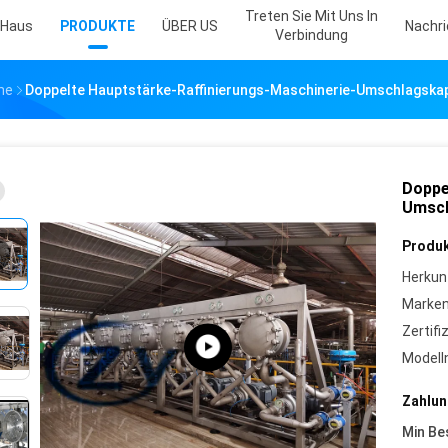
Treten Sie Mit Uns In
Haus
PRODUKTE
ÜBER US
Nachr
Verbindung
ne
Doppelte Hauptstärke-Raffinierungs-Maschinerie-Umschlagska
Doppe
Umsch
Produk
Herkun
Marke
Zertifi
Model
Zahlun
Min Be