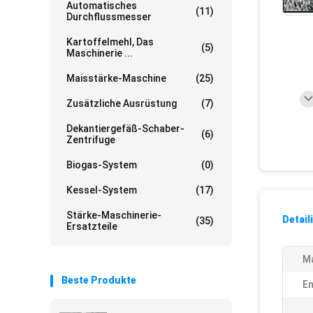
Automatisches
(11)
Durchflussmesser
Kartoffelmehl, Das
(5)
Maschinerie ...
Maisstärke-Maschine
(25)
Zusätzliche Ausrüstung
(7)
Dekantiergefäß-Schaber-
(6)
Zentrifuge
Biogas-System
(0)
Kessel-System
(17)
Stärke-Maschinerie-
Detail
(35)
Ersatzteile
Ma
Beste Produkte
En