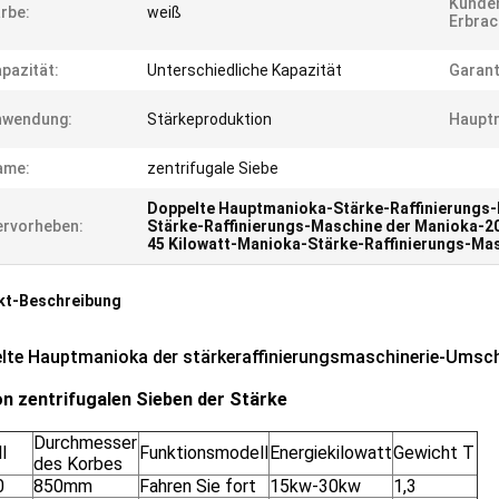
Kunde
rbe:
weiß
Erbrac
pazität:
Unterschiedliche Kapazität
Garant
nwendung:
Stärkeproduktion
Haupt
ame:
zentrifugale Siebe
Doppelte Hauptmanioka-Stärke-Raffinierungs
rvorheben:
Stärke-Raffinierungs-Maschine der Manioka-2
45 Kilowatt-Manioka-Stärke-Raffinierungs-Ma
kt-Beschreibung
lte Hauptmanioka der stärkeraffinierungsmaschinerie-Umsc
on zentrifugalen Sieben der Stärke
Durchmesser
l
Funktionsmodell
Energiekilowatt
Gewicht T
des Korbes
0
850mm
Fahren Sie fort
15kw-30kw
1,3