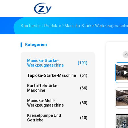
Startseite
Produkte
Manioka-Stärke-Werkzeugmaschi
Kategorien
Manioka-Stärke-
(191)
Werkzeugmaschine
Tapioka-Stärke-Maschine
(61)
Kartoffelstärke-
(66)
Maschine
Manioka-Mehl-
(60)
Werkzeugmaschine
Kreiselpumpe Und
(10)
Getriebe