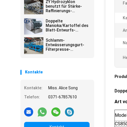
ZY Hydrozyklon
Fa
benutzt für Stärke-
Raffinierungs-
Abschnitt auf Manioka-
Ka
Stärke-Fabrik
Doppelte
Manioka/Kartoffel des
Blatt-Entwurfs-
A
180pcs, die Maschine
zerquetscht
Schlamm-
N
Entwässerungsgurt-
Filterpresse-
Maschinen-
He
industrielles Klärwerk
Kontakte
Produ
Kontakte:
Miss. Alice Song
Doppe
Telefon:
0371-67857610
Art v
Model
CS85