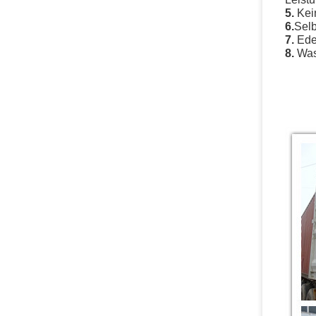
5.
Kei
6.
Selb
7.
Ede
8.
Was