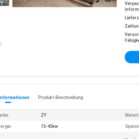
Verpa
Inform
Lieferz
Zahlun
Versor
Fähigke
informationen
Produkt-Beschreibung
rke:
ZY
Materi
ergie:
15-45kw
Spann