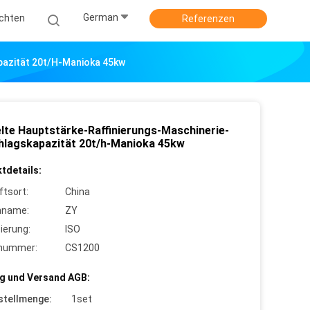
German
ichten
Referenzen
pazität 20t/h-Manioka 45kw
lte Hauptstärke-Raffinierungs-Maschinerie-
lagskapazität 20t/h-Manioka 45kw
tdetails:
ftsort:
China
nname:
ZY
zierung:
ISO
lnummer:
CS1200
g und Versand AGB:
stellmenge:
1set