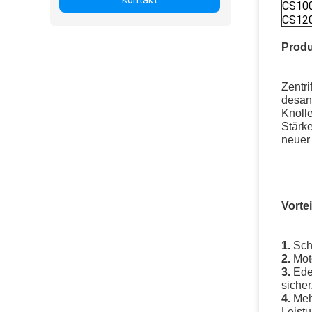
Kontakt
CS10
CS12
Produ
Zentri
desand
Knoll
Stärke
neuer
Vortei
1.
Sch
2.
Mot
3.
Ede
sicher
4.
Meh
Leistu