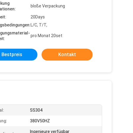
ckung
bloße Verpackung
ationen:
eit:
20Days
gsbedingungen:
L/C, T/T,
gungsmaterial-
pro Monat 20set
it:
Bestpreis
Kontakt
al:
SS304
ung:
380V50HZ
Ingenieure verfügbar