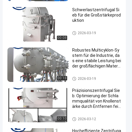
Schwerlastzentrifugal Si
eb für die Großstärkeprod
uktion
Manioka-Stärke-Werkzeugmas
2026-03-19
chine
00:08
Robustes Multicyklon-Sy
stem für die Industrie, da
s eine stabile Leistung bei
der großflächigen Materia
lbehandlung gewährleiste
t
Manioka-Stärke-Werkzeugmas
00:18
2026-03-19
chine
Präzisionszentrifugal Sie
b: Optimierung der Schla
mmqualität von Knollenst
ärke durch Entfernen fein
er faserhaltiger Nebenpro
dukte
Manioka-Stärke-Werkzeugmas
00:10
2026-03-12
chine
Hocheffiziente Zentrifuga