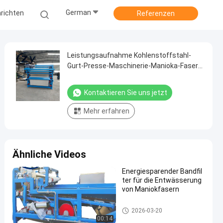
German
richten
Referenzen
Leistungsaufnahme Kohlenstoffstahl-
Gurt-Presse-Maschinerie-Manioka-Faser
Dewtering-geringer Energie
Kontaktieren Sie uns jetzt
Mehr erfahren
Ähnliche Videos
Energiesparender Bandfil
ter für die Entwässerung
von Maniokfasern
Manioka-Stärke-Werkzeugmas
2026-03-20
chine
00:14