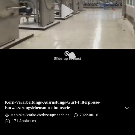
TRETEN
SIE
MIT
UNS
IN
VERBINDUNG
NACHRICHTEN
FORDERN
Korn-Verarbeitungs-Ausrüstungs-Gurt-Filterpresse-
SIE EIN
Entwässerungslebensmittelindustrie
Manioka-Stärke-Werkzeugmaschine
2022-08-16
ZITAT
171 Ansichten