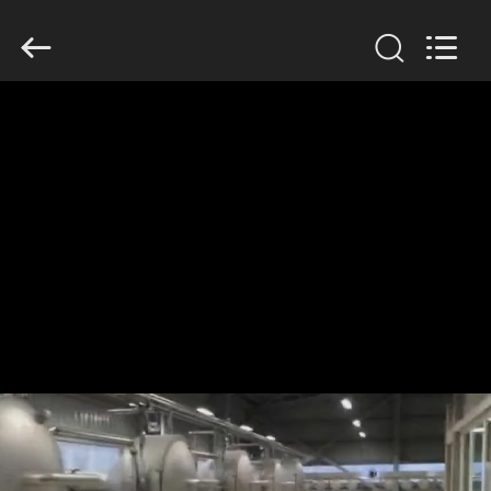
Zhiyuan
Starch
Engineering
Machinery
Co.,ltd.
All
Rights
Reserved.
HAUS
PRODUKTE
ÜBER
US
FABRIK-
AUSFLUG
QUALITÄTSKONTROLLE