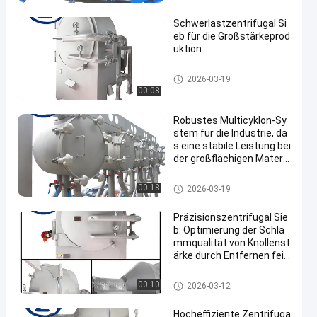
Schwerlastzentrifugal Si
eb für die Großstärkeprod
uktion
Manioka-Stärke-Werkzeugmas
2026-03-19
chine
00:08
Robustes Multicyklon-Sy
stem für die Industrie, da
s eine stabile Leistung bei
der großflächigen Materia
lbehandlung gewährleiste
t
Manioka-Stärke-Werkzeugmas
00:18
2026-03-19
chine
Präzisionszentrifugal Sie
b: Optimierung der Schla
mmqualität von Knollenst
ärke durch Entfernen fein
er faserhaltiger Nebenpro
dukte
Manioka-Stärke-Werkzeugmas
00:10
2026-03-12
chine
Hocheffiziente Zentrifuga