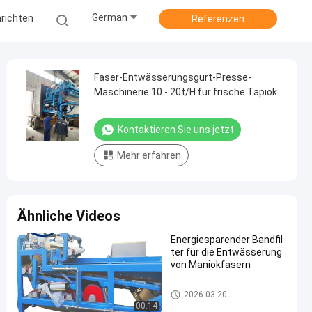
German
richten
Referenzen
Faser-Entwässerungsgurt-Presse-
Maschinerie 10 - 20t/H für frische Tapioka-
Manioka
Kontaktieren Sie uns jetzt
Mehr erfahren
Ähnliche Videos
Energiesparender Bandfil
ter für die Entwässerung
von Maniokfasern
Manioka-Stärke-Werkzeugmas
2026-03-20
chine
00:14