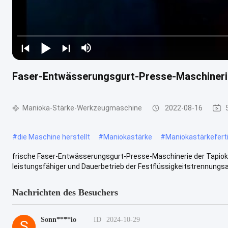
Faser-Entwässerungsgurt-Presse-Maschinerie 
Manioka-Stärke-Werkzeugmaschine
2022-08-16
#
die Maschine herstellt
#
Maniokastärke
#
Maniokastärkefert
frische Faser-Entwässerungsgurt-Presse-Maschinerie der Tapioka
leistungsfähiger und Dauerbetrieb der Festflüssigkeitstrennungsa
Nachrichten des Besuchers
Sonn****io
ID
2024-10-29
S