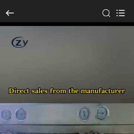
Zhiyuan
Starch
Engineering
Machinery
Co.,ltd.
All
Rights
Reserved.
HAUS
PRODUKTE
ÜBER
US
FABRIK-
AUSFLUG
QUALITÄTSKONTROLLE