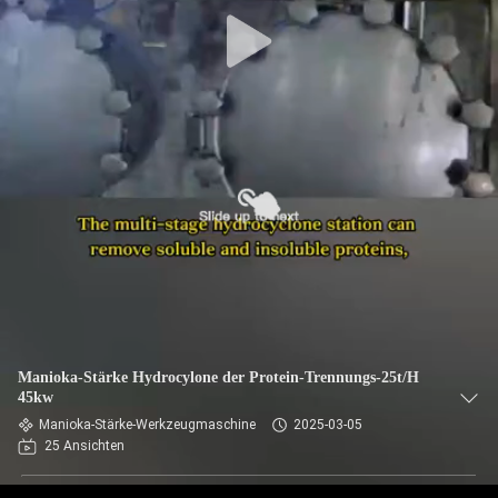
TRETEN
SIE
MIT
UNS
IN
VERBINDUNG
NACHRICHTEN
FORDERN
Manioka-Stärke Hydrocylone der Protein-Trennungs-25t/H
SIE EIN
45kw
Manioka-Stärke-Werkzeugmaschine
2025-03-05
ZITAT
25 Ansichten