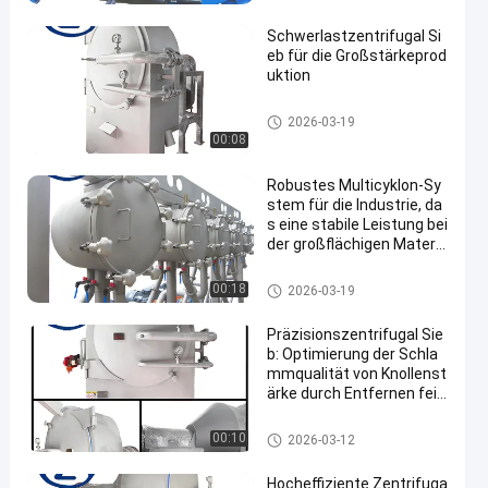
Schwerlastzentrifugal Si
eb für die Großstärkeprod
uktion
Manioka-Stärke-Werkzeugmas
2026-03-19
chine
00:08
Robustes Multicyklon-Sy
stem für die Industrie, da
s eine stabile Leistung bei
der großflächigen Materia
lbehandlung gewährleiste
t
Manioka-Stärke-Werkzeugmas
00:18
2026-03-19
chine
Präzisionszentrifugal Sie
b: Optimierung der Schla
mmqualität von Knollenst
ärke durch Entfernen fein
er faserhaltiger Nebenpro
dukte
Manioka-Stärke-Werkzeugmas
00:10
2026-03-12
chine
Hocheffiziente Zentrifuga