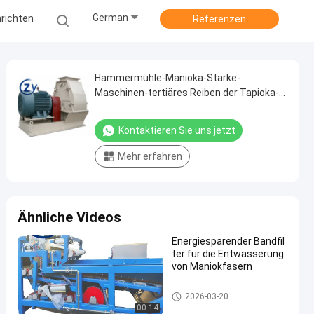
German
richten
Referenzen
Hammermühle-Manioka-Stärke-
Maschinen-tertiäres Reiben der Tapioka-
12t/H
Kontaktieren Sie uns jetzt
Mehr erfahren
Ähnliche Videos
Energiesparender Bandfil
ter für die Entwässerung
von Maniokfasern
Manioka-Stärke-Werkzeugmas
2026-03-20
chine
00:14