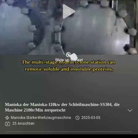
TRETEN
SIE
MIT
UNS
IN
VERBINDUNG
NACHRICHTEN
FORDERN
Manioka der Manioka-110kw der Schleifmaschine-SS304, die
SIE EIN
Maschine 2100r/Min zerquetscht
Manioka-Stärke-Werkzeugmaschine
2025-03-05
ZITAT
25 Ansichten