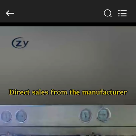
Zhiyuan
Starch
Engineering
Machinery
Co.,ltd.
All
Rights
Reserved.
HAUS
PRODUKTE
ÜBER
US
FABRIK-
AUSFLUG
QUALITÄTSKONTROLLE