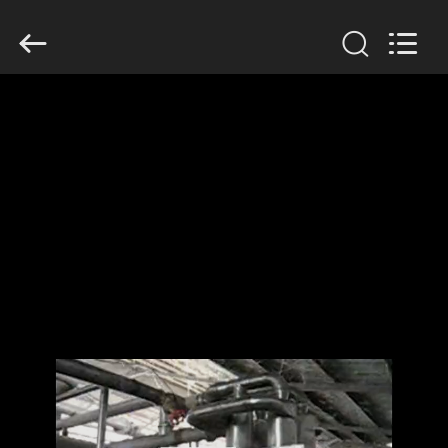
Zhiyuan
Starch
Engineering
Machinery
Co.,ltd.
All
Rights
Reserved.
HAUS
PRODUKTE
ÜBER
US
FABRIK-
AUSFLUG
QUALITÄTSKONTROLLE