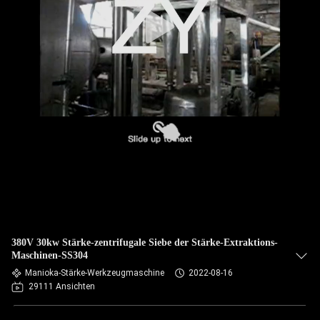
TRETEN
SIE
MIT
UNS
IN
VERBINDUNG
NACHRICHTEN
FORDERN
380V 30kw Stärke-zentrifugale Siebe der Stärke-Extraktions-
SIE EIN
Maschinen-SS304
Manioka-Stärke-Werkzeugmaschine
2022-08-16
ZITAT
29111 Ansichten