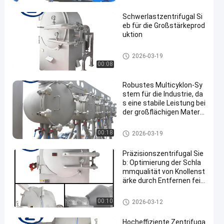
Schwerlastzentrifugal Si
eb für die Großstärkeprod
uktion
Manioka-Stärke-Werkzeugmas
2026-03-19
chine
00:08
Robustes Multicyklon-Sy
stem für die Industrie, da
s eine stabile Leistung bei
der großflächigen Materia
lbehandlung gewährleiste
t
Manioka-Stärke-Werkzeugmas
00:18
2026-03-19
chine
Präzisionszentrifugal Sie
b: Optimierung der Schla
mmqualität von Knollenst
ärke durch Entfernen fein
er faserhaltiger Nebenpro
dukte
Manioka-Stärke-Werkzeugmas
00:10
2026-03-12
chine
Hocheffiziente Zentrifuga