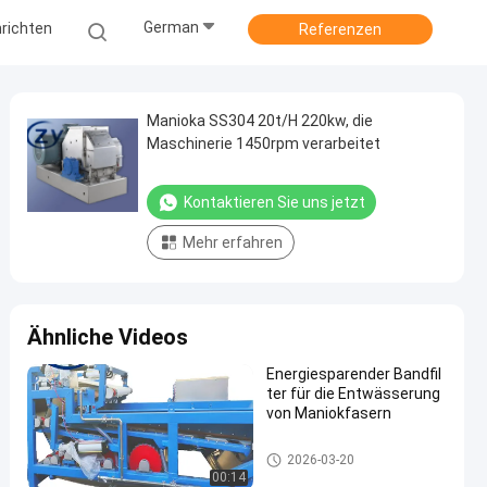
German
richten
Referenzen
Manioka SS304 20t/H 220kw, die
Maschinerie 1450rpm verarbeitet
Kontaktieren Sie uns jetzt
Mehr erfahren
Ähnliche Videos
Energiesparender Bandfil
ter für die Entwässerung
von Maniokfasern
Manioka-Stärke-Werkzeugmas
2026-03-20
chine
00:14