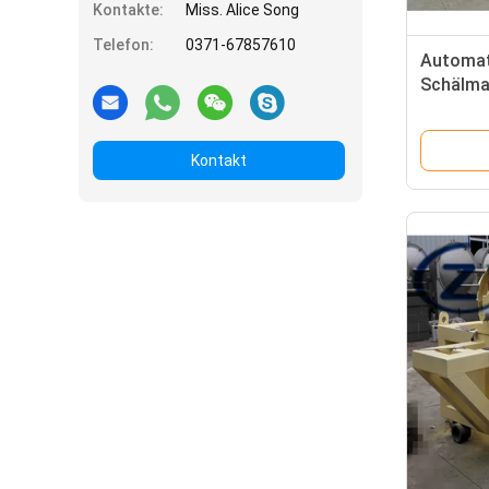
Kontakte:
Miss. Alice Song
Telefon:
0371-67857610
Automat
Schälma
Reinigun
Kontakt