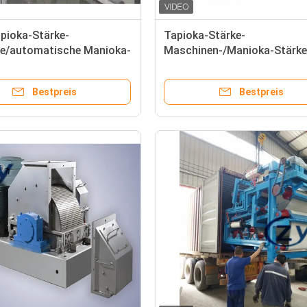
pioka-Stärke-
Tapioka-Stärke-
e/automatische Manioka-
Maschinen-/Manioka-Stärke
Verarbeitungs-Ausrüstung
Extraktions-Maschine des
Edelstahl-304
Bestpreis
Bestpreis