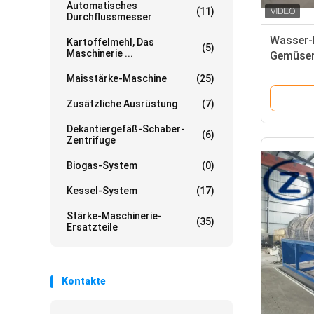
Automatisches
(11)
Durchflussmesser
Wasser-
Kartoffelmehl, Das
(5)
Maschinerie ...
Gemüser
der was
Maisstärke-Maschine
(25)
abzieht
Zusätzliche Ausrüstung
(7)
Dekantiergefäß-Schaber-
(6)
Zentrifuge
Biogas-System
(0)
Kessel-System
(17)
Stärke-Maschinerie-
(35)
Ersatzteile
Kontakte