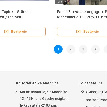
-Tapioka-Stärke-
Faser-Entwässerungsgurt-P
en-/Tapioka-
Maschinerie 10 - 20t/H für f
emaschine-multi
Tapioka-Manioka
ns
Bestpreis
Bestpreis
1
2
3
4
Kartoffelstärke-Maschine
Folgen Sie uns
Kartoffelstärke, die Maschine
xiyuanguoji G
12 - 15t/hohe Geschwindigkeit
sheroad, zho
h-Kapazitäts-2100rpm