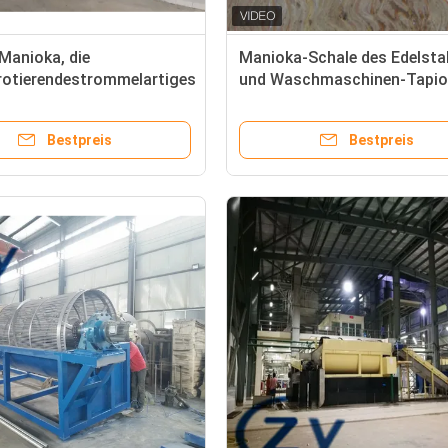
Manioka, die
Manioka-Schale des Edelsta
otierendestrommelartiges
und Waschmaschinen-Tapio
chmaschinen-18.5kw
Herstellung
Bestpreis
Bestpreis