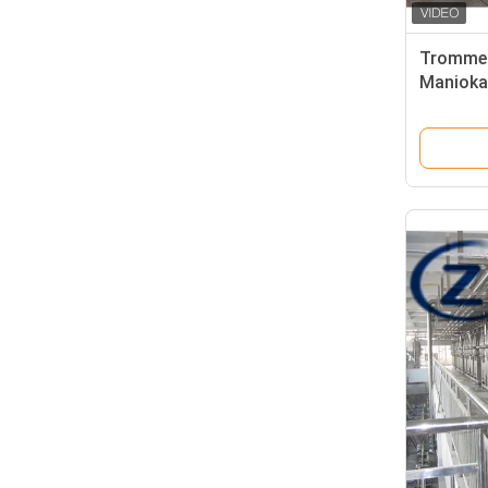
Trommel
Manioka
Bewegun