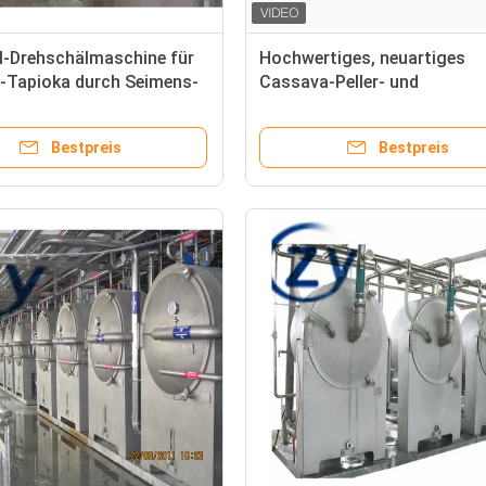
-Drehschälmaschine für
Hochwertiges, neuartiges
-Tapioka durch Seimens-
Cassava-Peller- und
gsmulti Größe
Gemüsewaschgerät
Bestpreis
Bestpreis