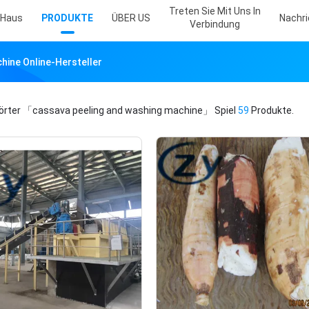
Treten Sie Mit Uns In
Haus
PRODUKTE
ÜBER US
Nachr
Verbindung
hine Online-Hersteller
örter
「cassava peeling and washing machine」
Spiel
59
Produkte.