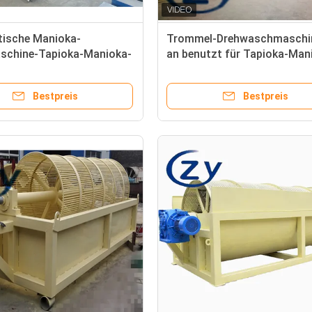
ische Manioka-
Trommel-Drehwaschmaschi
schine-Tapioka-Manioka-
an benutzt für Tapioka-Man
g industriell
Süßkartoffel
Bestpreis
Bestpreis