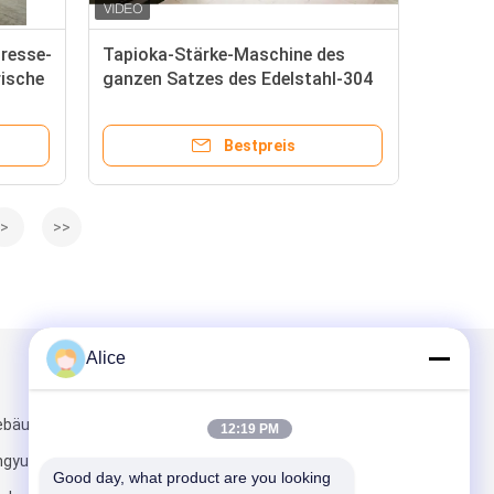
resse-
Tapioka-Stärke-Maschine des
rische
ganzen Satzes des Edelstahl-304
in Nigeria
Bestpreis
>
>>
Alice
Mailen Sie uns
ebäude, jian
12:19 PM
ngyuan
Good day, what product are you looking 