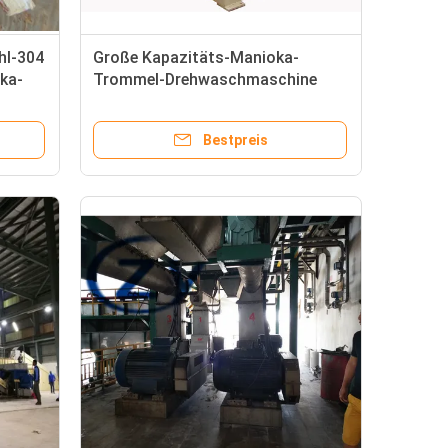
hl-304
Große Kapazitäts-Manioka-
ka-
Trommel-Drehwaschmaschine
außer Wasser-Verbrauch
Bestpreis