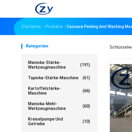
Startseite
Produkte
Cassava Peeling And Washing Mac
Kategorien
Schlüsselw
Manioka-Stärke-
(191)
Werkzeugmaschine
Tapioka-Stärke-Maschine
(61)
Kartoffelstärke-
(66)
Maschine
Manioka-Mehl-
(60)
Werkzeugmaschine
Kreiselpumpe Und
(10)
Getriebe