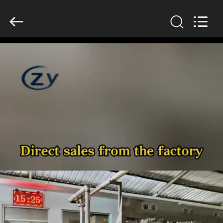
Zhiyuan
Starch
Engineering
Machinery
Co.,ltd.
All
Rights
Reserved.
HAUS
PRODUKTE
ÜBER
US
FABRIK-
AUSFLUG
QUALITÄTSKONTROLLE