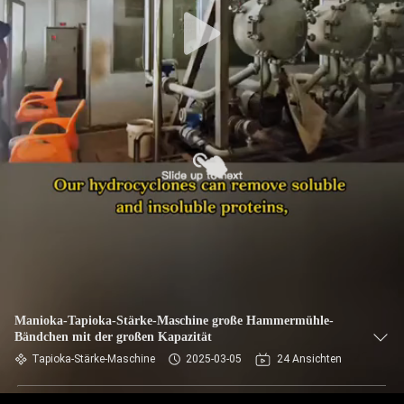
TRETEN
SIE
MIT
UNS
IN
VERBINDUNG
NACHRICHTEN
FORDERN
SIE EIN
Manioka-Tapioka-Stärke-Maschine große Hammermühle-
Bändchen mit der großen Kapazität
ZITAT
Tapioka-Stärke-Maschine
2025-03-05
24 Ansichten