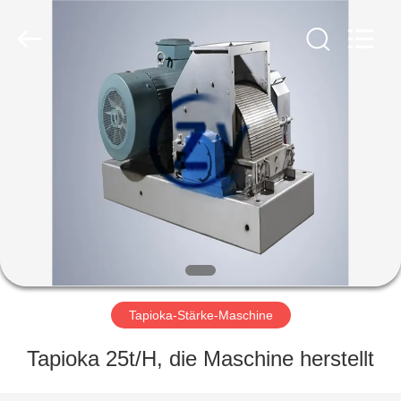
Zhiyuan
Starch
Engineering
Machinery
Co.,ltd.
All
Rights
Reserved.
HAUS
PRODUKTE
ÜBER
US
FABRIK-
AUSFLUG
Tapioka-Stärke-Maschine
Tapioka 25t/H, die Maschine herstellt
QUALITÄTSKONTROLLE