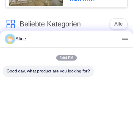
Beliebte Kategorien
Alle
Alice
Manioka-Stärke-
Tapioka-Stärke-
Werkzeugmaschine
Maschine
3:04 PM
Kartoffelstärke-
Manioka-Mehl-
Good day, what product are you looking for?
Maschine
Werkzeugmaschine
Kreiselpumpe und
Automatisches
Getriebe
Durchflussmesser
Kartoffelmehl, das
Maschinerie
Maisstärke-Maschine
verarbeitet