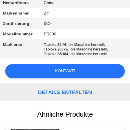
Herkunftsort:
China
TRETEN
Markenname:
ZY
SIE
Zertifizierung:
ISO
MIT
Modellnummer:
PR600
UNS
Markieren:
,
,
Tapioka 25t/H
die Maschine herstellt
IN
,
,
Tapioka 200kw
die Maschine herstellt
,
Tapioka SS304
die Maschine herstellt
VERBINDUNG
KONTAKT!
NACHRICHTEN
DETAILS ENTFALTEN
FORDERN
SIE EIN
ZITAT
Ähnliche Produkte