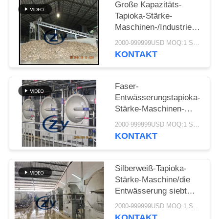
SITEMAP
Große Kapazitäts-
Tapioka-Stärke-
Maschinen-/Industrie-
PRIVACY
Trommel-
2000-999999USD MOQ:1 Satz
POLICY
Drehwaschmaschine
KONTAKT
Faser-
Entwässerungstapioka-
Stärke-Maschinen-
zentrifugale Siebe
2000-999999USD MOQ:1 Satz
Multifunktions
KONTAKT
Silberweiß-Tapioka-
Stärke-Maschine/die
Entwässerung siebt
multi Funktions
2000-999999USD MOQ:1 Satz
KONTAKT