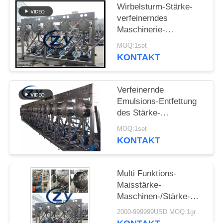
SITEMAP
Wirbelsturm-Stärke-
verfeinerndes
Maschinerie-
PRIVACY
Trennzeichen SS304
MOQ:1set
POLICY
MC450 22Be
KONTAKT
Verfeinernde
Emulsions-Entfettung
des Stärke-
Hydrozyklon-2t/H 30kw
MOQ:1set
KONTAKT
Multi Funktions-
Maisstärke-
Maschinen-/Stärke-
Hydrozyklon-Edelstahl
2000-999999USD MOQ:1group