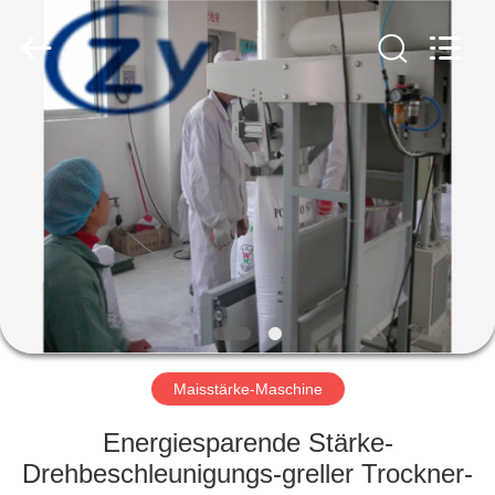
Zhiyuan
Starch
Engineering
Machinery
Co.,ltd.
All
Rights
Reserved.
HAUS
PRODUKTE
ÜBER
US
FABRIK-
AUSFLUG
Maisstärke-Maschine
Energiesparende Stärke-
QUALITÄTSKONTROLLE
Drehbeschleunigungs-greller Trockner-