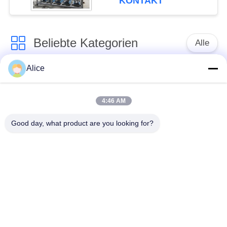
KONTAKT
Beliebte Kategorien
Alle
Alice
Manioka-Stärke-
Tapioka-Stärke-
Werkzeugmaschine
Maschine
4:46 AM
Kartoffelstärke-
Manioka-Mehl-
Good day, what product are you looking for?
Maschine
Werkzeugmaschine
Kreiselpumpe und
Automatisches
Getriebe
Durchflussmesser
Kartoffelmehl, das
Maschinerie
Maisstärke-Maschine
verarbeitet