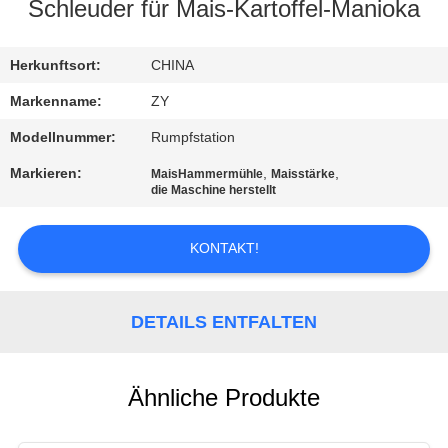
Schleuder für Mais-Kartoffel-Manioka
TRETEN
SIE
Herkunftsort:
CHINA
MIT
Markenname:
ZY
UNS
Modellnummer:
Rumpfstation
IN
Markieren:
,
,
MaisHammermühle
Maisstärke
die Maschine herstellt
VERBINDUNG
KONTAKT!
NACHRICHTEN
DETAILS ENTFALTEN
FORDERN
SIE EIN
ZITAT
Ähnliche Produkte