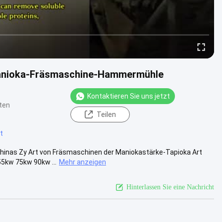
Manioka-Fräsmaschine-Hammermühle
Kontaktieren Sie uns jetzt
ten
Teilen
t
nas Zy Art von Fräsmaschinen der Maniokastärke-Tapioka Art
5kw 75kw 90kw ...
Mehr anzeigen
Hinterlassen Sie eine Nachricht