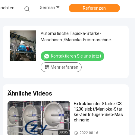
German
richten
Referenzen
Automatische Tapioka-Stärke-
Maschinen-/Manioka-Fräsmaschine-
Hammermühle
Kontaktieren Sie uns jetzt
Mehr erfahren
Ähnliche Videos
Extraktion der Stärke-CS
1200 siebt/Manioka-Stär
ke-Zentrifugen-Sieb-Mas
chinerie
Manioka-Stärke-Werkzeugmas
00:05
2022-08-16