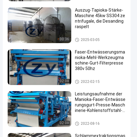
chine
Auszug-Tapioka-Stärke-
Maschine 45kw SS304 ze
ntrifugale, die Desanding
raspelt
Tapioka-Stärke-Maschine
00:36
2025-03-05
Faser-Entwässerungsma
nioka-Mehl-Werkzeugma
schine-Gurt-Filterpresse
380v 50hz
Manioka-Mehl-Werkzeugmasc
02:08
2022-02-15
hine
Leistungsaufnahme der
Manioka-Faser-Entwässe
rungsgurt-Presse-Masch
inerie-Kohlenstoffstahl-g
eringen Energie
Manioka-Stärke-Werkzeugmas
02:08
2022-08-16
chine
Schlammextraktionsmas