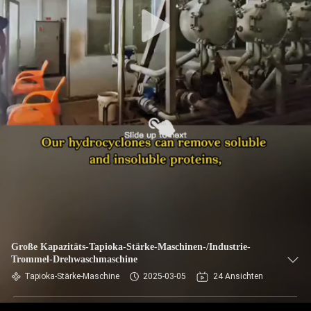
TRETEN
SIE
MIT
UNS
IN
VERBINDUNG
NACHRICHTEN
FORDERN
SIE EIN
Große Kapazitäts-Tapioka-Stärke-Maschinen-/Industrie-
Trommel-Drehwaschmaschine
ZITAT
Tapioka-Stärke-Maschine
2025-03-05
24 Ansichten