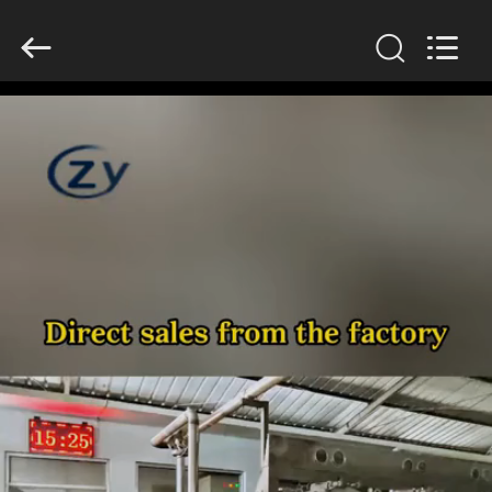
Zhiyuan
Starch
Engineering
Machinery
Co.,ltd.
All
Rights
Reserved.
HAUS
PRODUKTE
ÜBER
US
FABRIK-
AUSFLUG
QUALITÄTSKONTROLLE