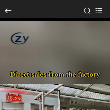
Zhiyuan
Starch
Engineering
Machinery
Co.,ltd.
All
Rights
Reserved.
HAUS
PRODUKTE
ÜBER
US
FABRIK-
AUSFLUG
QUALITÄTSKONTROLLE