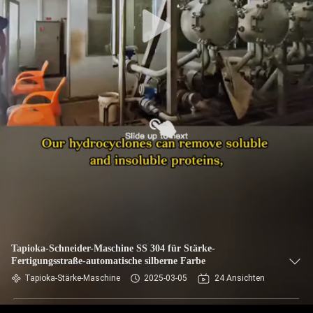
TRETEN
SIE
MIT
UNS
IN
VERBINDUNG
NACHRICHTEN
FORDERN
SIE EIN
Tapioka-Schneider-Maschine SS 304 für Stärke-
Fertigungsstraße-automatische silberne Farbe
ZITAT
Tapioka-Stärke-Maschine
2025-03-05
24 Ansichten