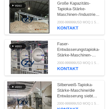
SITEMAP
Große Kapazitäts-
Tapioka-Stärke-
Maschinen-/Industrie-
PRIVACY
Trommel-
2000-999999USD MOQ:1 Satz
POLICY
Drehwaschmaschine
KONTAKT
Faser-
Entwässerungstapioka-
Stärke-Maschinen-
zentrifugale Siebe
2000-999999USD MOQ:1 Satz
Multifunktions
KONTAKT
Silberweiß-Tapioka-
Stärke-Maschine/die
Entwässerung siebt
multi Funktions
2000-999999USD MOQ:1 Satz