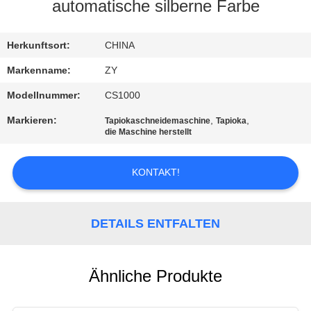
automatische silberne Farbe
TRETEN
SIE
Herkunftsort:
CHINA
MIT
Markenname:
ZY
UNS
Modellnummer:
CS1000
IN
Markieren:
,
,
Tapiokaschneidemaschine
Tapioka
die Maschine herstellt
VERBINDUNG
KONTAKT!
NACHRICHTEN
DETAILS ENTFALTEN
FORDERN
SIE EIN
ZITAT
Ähnliche Produkte