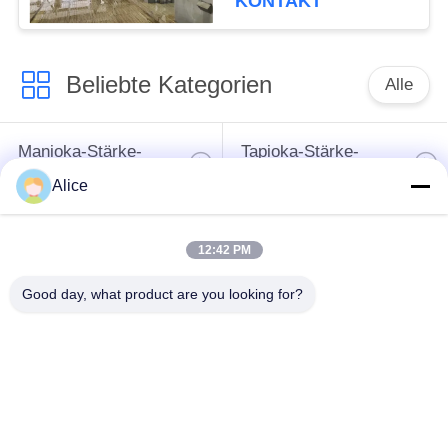
KONTAKT
Beliebte Kategorien
Alle
Manioka-Stärke-
Tapioka-Stärke-
Werkzeugmaschine
Maschine
Alice
Kartoffelstärke-
Manioka-Mehl-
12:42 PM
Maschine
Werkzeugmaschine
Good day, what product are you looking for?
Kreiselpumpe und
Automatisches
Getriebe
Durchflussmesser
Kartoffelmehl, das
Maschinerie
Maisstärke-Maschine
verarbeitet