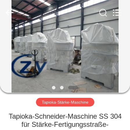
Zhiyuan
Starch
Engineering
Machinery
Co.,ltd.
All
Rights
Reserved.
HAUS
PRODUKTE
ÜBER
US
FABRIK-
AUSFLUG
Tapioka-Stärke-Maschine
Tapioka-Schneider-Maschine SS 304
QUALITÄTSKONTROLLE
für Stärke-Fertigungsstraße-