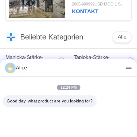
multi Funktions
2000-999999USD MOQ:1 Satz
KONTAKT
Beliebte Kategorien
Alle
Manioka-Stärke-
Tapioka-Stärke-
Werkzeugmaschine
Maschine
Alice
Kartoffelstärke-
Manioka-Mehl-
12:24 PM
Maschine
Werkzeugmaschine
Good day, what product are you looking for?
Kreiselpumpe und
Automatisches
Getriebe
Durchflussmesser
Kartoffelmehl, das