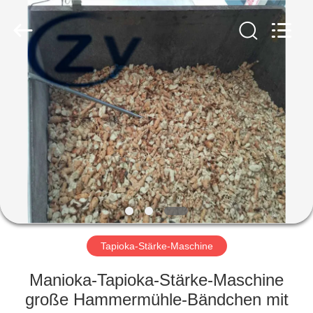
Zhiyuan
Starch
Engineering
Machinery
Co.,ltd.
All
Rights
Reserved.
HAUS
PRODUKTE
ÜBER
US
FABRIK-
AUSFLUG
Tapioka-Stärke-Maschine
Manioka-Tapioka-Stärke-Maschine
QUALITÄTSKONTROLLE
große Hammermühle-Bändchen mit