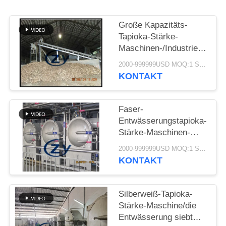
SITEMAP
Große Kapazitäts-
PRIVACY
Tapioka-Stärke-
Maschinen-/Industrie-
POLICY
Trommel-
2000-999999USD MOQ:1 Satz
Drehwaschmaschine
KONTAKT
Faser-
Entwässerungstapioka-
Stärke-Maschinen-
zentrifugale Siebe
2000-999999USD MOQ:1 Satz
Multifunktions
KONTAKT
Silberweiß-Tapioka-
Stärke-Maschine/die
Entwässerung siebt