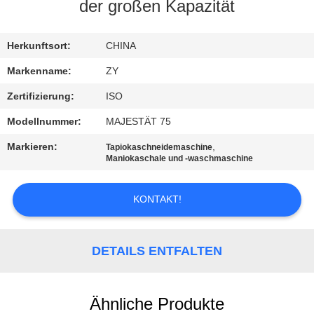
der großen Kapazität
TRETEN
SIE
Herkunftsort:
CHINA
MIT
Markenname:
ZY
UNS
Zertifizierung:
ISO
IN
Modellnummer:
MAJESTÄT 75
VERBINDUNG
Markieren:
,
Tapiokaschneidemaschine
Maniokaschale und -waschmaschine
NACHRICHTEN
KONTAKT!
FORDERN
SIE EIN
DETAILS ENTFALTEN
ZITAT
Ähnliche Produkte