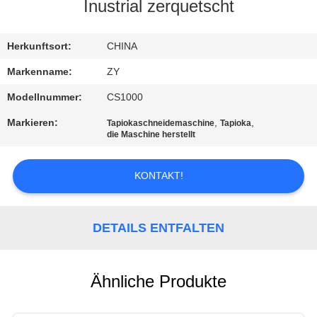
Inustrial zerquetscht
TRETEN
SIE
Herkunftsort:
CHINA
MIT
Markenname:
ZY
UNS
Modellnummer:
CS1000
IN
Markieren:
,
,
Tapiokaschneidemaschine
Tapioka
die Maschine herstellt
VERBINDUNG
KONTAKT!
NACHRICHTEN
DETAILS ENTFALTEN
FORDERN
SIE EIN
ZITAT
Ähnliche Produkte