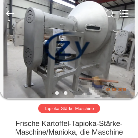
Zhiyuan
Starch
Engineering
Machinery
Co.,ltd.
All
Rights
Reserved.
HAUS
PRODUKTE
ÜBER
US
FABRIK-
AUSFLUG
Tapioka-Stärke-Maschine
Frische Kartoffel-Tapioka-Stärke-
QUALITÄTSKONTROLLE
Maschine/Manioka, die Maschine