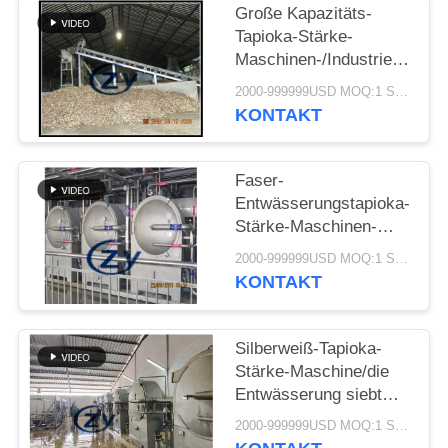
SITEMAP
Große Kapazitäts-
Tapioka-Stärke-
Maschinen-/Industrie-
PRIVACY
Trommel-
2000-999999USD MOQ:1 Satz
POLICY
Drehwaschmaschine
KONTAKT
Faser-
Entwässerungstapioka-
Stärke-Maschinen-
zentrifugale Siebe
2000-999999USD MOQ:1 Satz
Multifunktions
KONTAKT
Silberweiß-Tapioka-
Stärke-Maschine/die
Entwässerung siebt
multi Funktions
2000-999999USD MOQ:1 Satz