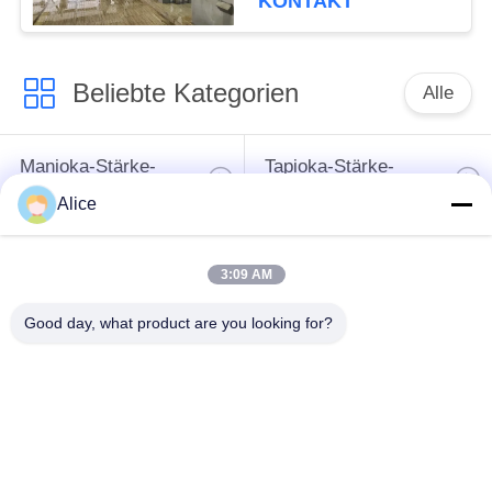
KONTAKT
Beliebte Kategorien
Alle
Manioka-Stärke-
Tapioka-Stärke-
Werkzeugmaschine
Maschine
Alice
Kartoffelstärke-
Manioka-Mehl-
3:09 AM
Maschine
Werkzeugmaschine
Good day, what product are you looking for?
Kreiselpumpe und
Automatisches
Getriebe
Durchflussmesser
Kartoffelmehl, das
Maschinerie
Maisstärke-Maschine
verarbeitet