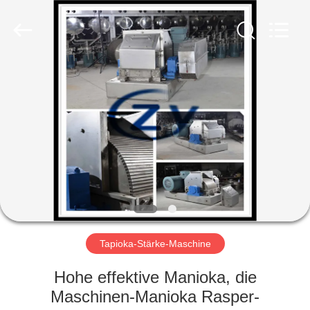
Zhiyuan
Starch
Engineering
Machinery
Co.,ltd.
All
Rights
Reserved.
HAUS
PRODUKTE
ÜBER
US
FABRIK-
AUSFLUG
Tapioka-Stärke-Maschine
Hohe effektive Manioka, die
QUALITÄTSKONTROLLE
Maschinen-Manioka Rasper-