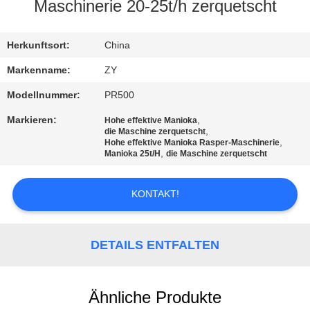
Maschinerie 20-25t/h zerquetscht
TRETEN
SIE
Herkunftsort:
China
MIT
Markenname:
ZY
UNS
Modellnummer:
PR500
IN
Markieren:
,
Hohe effektive Manioka
,
die Maschine zerquetscht
VERBINDUNG
,
Hohe effektive Manioka Rasper-Maschinerie
,
Manioka 25t/H
die Maschine zerquetscht
NACHRICHTEN
KONTAKT!
FORDERN
DETAILS ENTFALTEN
SIE EIN
ZITAT
Ähnliche Produkte