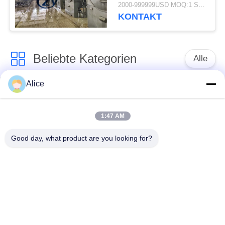
multi Funktions
2000-999999USD MOQ:1 Satz
KONTAKT
Beliebte Kategorien
Alle
Alice
Manioka-Stärke-
Tapioka-Stärke-
Werkzeugmaschine
Maschine
1:47 AM
Kartoffelstärke-
Manioka-Mehl-
Good day, what product are you looking for?
Maschine
Werkzeugmaschine
Kreiselpumpe und
Automatisches
Getriebe
Durchflussmesser
Kartoffelmehl, das