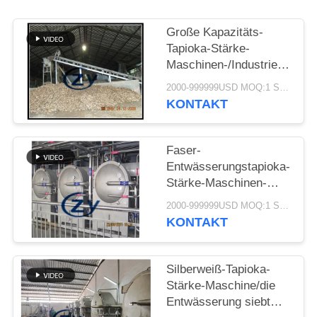
SITEMAP
Große Kapazitäts-
PRIVACY
Tapioka-Stärke-
Maschinen-/Industrie-
POLICY
Trommel-
2000-999999USD MOQ:1 Satz
Drehwaschmaschine
KONTAKT
Faser-
Entwässerungstapioka-
Stärke-Maschinen-
zentrifugale Siebe
2000-999999USD MOQ:1 Satz
Multifunktions
KONTAKT
Silberweiß-Tapioka-
Stärke-Maschine/die
Entwässerung siebt